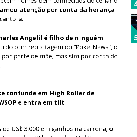
arecem nomes bem conhecidos do cenário
amou atenção por conta da herança
cantora.
arles Angelil é filho de ninguém
cordo com reportagem do “PokerNews”, o
o por parte de mãe, mas sim por conta do
.
se confunde em High Roller de
 WSOP e entra em tilt
s de US$ 3.000 em ganhos na carreira,
o