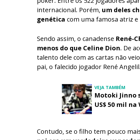
poker. Entre os 522 jogadores ap
internacional. Porém,
um deles ch
genética
com uma famosa atriz e 
Sendo assim, o canadense
René-Ch
menos do que Celine Dion
. De a
talento dele com as cartas não vei
pai, o falecido jogador René Angelil
VEJA TAMBÉM
Motoki Jinno 
US$ 50 mil na
Contudo, se o filho tem pouco mai