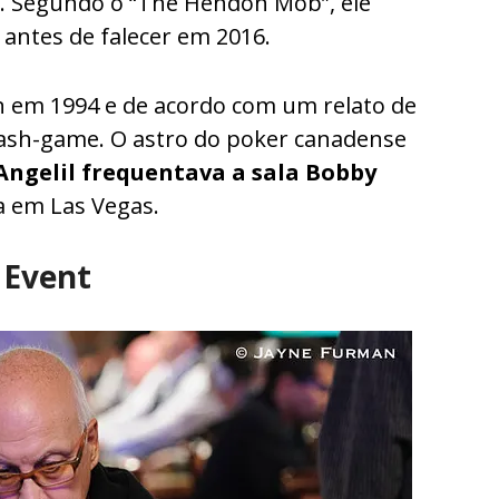
. Segundo o “The Hendon Mob”, ele
 antes de falecer em 2016.
n em 1994 e de acordo com um relato de
ash-game. O astro do poker canadense
Angelil frequentava a sala Bobby
 em Las Vegas.
 Event