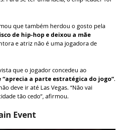
firmou que também herdou o gosto pela
isco de hip-hop e deixou a mãe
antora e atriz não é uma jogadora de
vista que o jogador concedeu ao
 “aprecia a parte estratégica do jogo”
.
o deve ir até Las Vegas. “Não vai
idade tão cedo”, afirmou.
Main Event