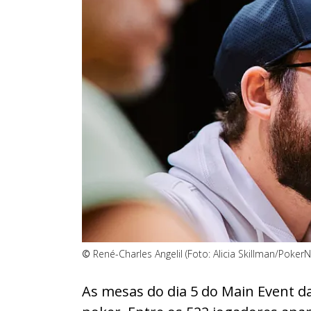
©
René-Charles Angelil (Foto: Alicia Skillman/Poker
As mesas do dia 5 do Main Event d