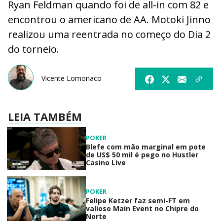
Ryan Feldman quando foi de all-in com 82 e
encontrou o americano de AA. Motoki Jinno
realizou uma reentrada no começo do Dia 2
do torneio.
Vicente Lomonaco
LEIA TAMBÉM
POKER
Blefe com mão marginal em pote
de US$ 50 mil é pego no Hustler
Casino Live
POKER
Felipe Ketzer faz semi-FT em
valioso Main Event no Chipre do
Norte