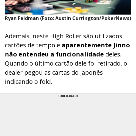
Ryan Feldman (Foto: Austin Currington/PokerNews)
Ademais, neste High Roller são utilizados
cartões de tempo e
aparentemente Jinno
não entendeu a funcionalidade
deles.
Quando o último cartão dele foi retirado, o
dealer pegou as cartas do japonês
indicando o fold.
PUBLICIDADE