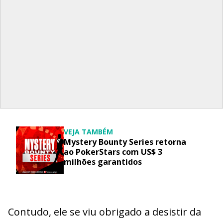
VEJA TAMBÉM
Mystery Bounty Series retorna
ao PokerStars com US$ 3
milhões garantidos
Contudo, ele se viu obrigado a desistir da