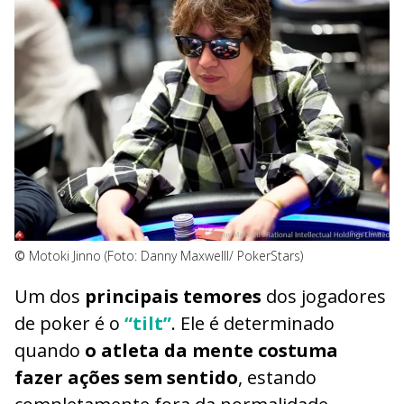
©
Motoki Jinno (Foto: Danny Maxwelll/ PokerStars)
Um dos
principais temores
dos jogadores
de poker é o
“tilt”
. Ele é determinado
quando
o atleta da mente costuma
fazer ações sem sentido
, estando