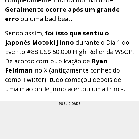
completamente fora da normalidade.
Geralmente ocorre após um grande
erro
ou uma bad beat.
Sendo assim,
foi isso que sentiu o
japonês Motoki Jinno
durante o Dia 1 do
Evento #88 US$ 50.000 High Roller da WSOP.
De acordo com publicação de
Ryan
Feldman
no X (antigamente conhecido
como Twitter), tudo começou depois de
uma mão onde Jinno acertou uma trinca.
PUBLICIDADE