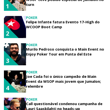
turn
1
POKER
Felipe Infante fatura Evento 17-High do
WCOOP Boot Camp
2
POKER
Murilo Pedroso conquista o Main Event no
Enjoy Poker Tour em Punta del Este
3
POKER
Joe Cada foi o único campeão de Main
Event da WSOP mais jovem que Jumalon;
relembre
4
POKER
Call questionável condenou campanha de
Lauri Saaskilahti no heads-up