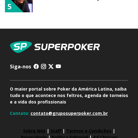
5
Siga-nos
O maior portal sobre Poker da América Latina, saiba
tudo o que acontece nos feltros, agenda de torneios
e a vida dos profissionais
Contato:
contato@gruposuperpoker.com.br
Sobre Nós
|
Staff
|
Termos e Condições
|
Privacidade
|
Política Editorial
|
Ad Choices