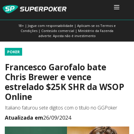
18+ | Jogue com responsabilidade | Aplicam-se os Termos e
Condições | Conteúdo comercial | Ministério da Fazenda
adverte: Aposta não é investimento
POKER
Francesco Garofalo bate
Chris Brewer e vence
estrelado $25K SHR da WSOP
Online
Italiano faturou sete dígitos com o título no GGPoker
Atualizada em
26/09/2024