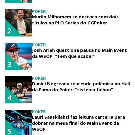
POKER
Murilo Milhomem se destaca com dois
títulos na PLO Series do GGPoker
2
POKER
Josh Arieh questiona pausa no Main Event
da WSOP: “Tem que acabar”
3
POKER
Daniel Negreanu reacende polêmica no Hall
da Fama do Poker: “sistema falhou”
4
POKER
Lauri Saaskilahti faz leitura certeira para
dobrar na mesa final do Main Event da
WSOP
5