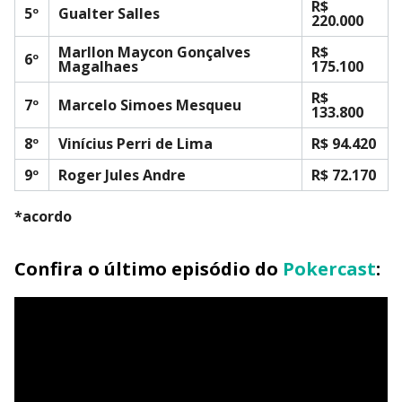
R$
5º
Gualter Salles
220.000
Marllon Maycon Gonçalves
R$
6º
Magalhaes
175.100
R$
7º
Marcelo Simoes Mesqueu
133.800
8º
Vinícius Perri de Lima
R$ 94.420
9º
Roger Jules Andre
R$ 72.170
*acordo
Confira o último episódio do
Pokercast
: