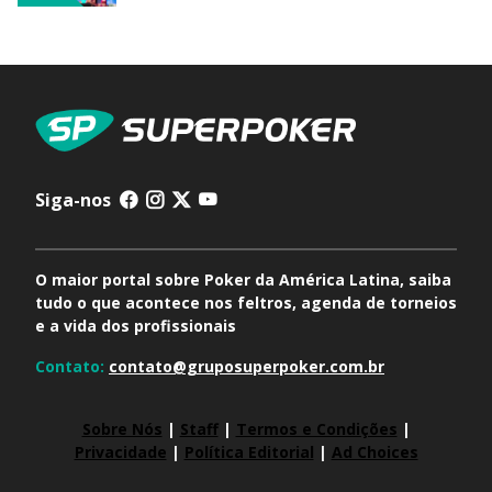
Siga-nos
O maior portal sobre Poker da América Latina, saiba
tudo o que acontece nos feltros, agenda de torneios
e a vida dos profissionais
Contato:
contato@gruposuperpoker.com.br
Sobre Nós
|
Staff
|
Termos e Condições
|
Privacidade
|
Política Editorial
|
Ad Choices