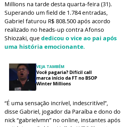
Millions na tarde desta quarta-feira (31).
Superando um field de 1.784 entradas,
Gabriel faturou R$ 808.500 após acordo
realizado no heads-up contra Afonso
Shiozaki, que
dedicou o vice ao pai após
uma história emocionante.
VEJA TAMBÉM
Você pagaria? Difícil call
marca início da FT no BSOP
Winter Millions
“É uma sensação incrível, indescritível”,
disse Gabriel, jogador da Paraíba e dono do
nick “gabrielvmn” no online, instantes após