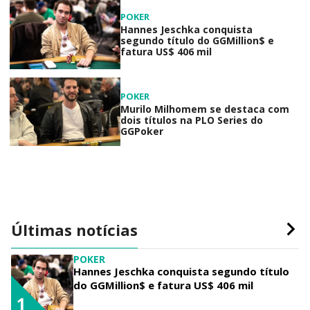
POKER
Hannes Jeschka conquista
segundo título do GGMillion$ e
fatura US$ 406 mil
POKER
Murilo Milhomem se destaca com
dois títulos na PLO Series do
GGPoker
Últimas notícias
POKER
Hannes Jeschka conquista segundo título
do GGMillion$ e fatura US$ 406 mil
1