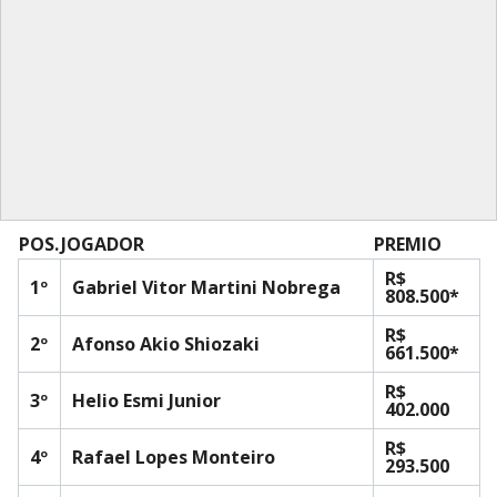
POS.
JOGADOR
PREMIO
R$
1º
Gabriel Vitor Martini Nobrega
808.500*
R$
2º
Afonso Akio Shiozaki
661.500*
R$
3º
Helio Esmi Junior
402.000
R$
4º
Rafael Lopes Monteiro
293.500