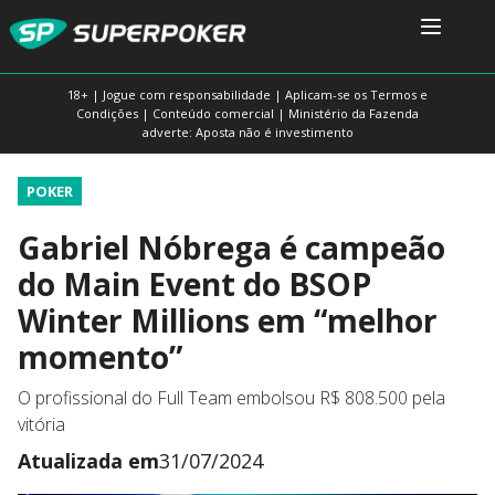
18+ | Jogue com responsabilidade | Aplicam-se os Termos e
Condições | Conteúdo comercial | Ministério da Fazenda
adverte: Aposta não é investimento
POKER
Gabriel Nóbrega é campeão
do Main Event do BSOP
Winter Millions em “melhor
momento”
O profissional do Full Team embolsou R$ 808.500 pela
vitória
Atualizada em
31/07/2024