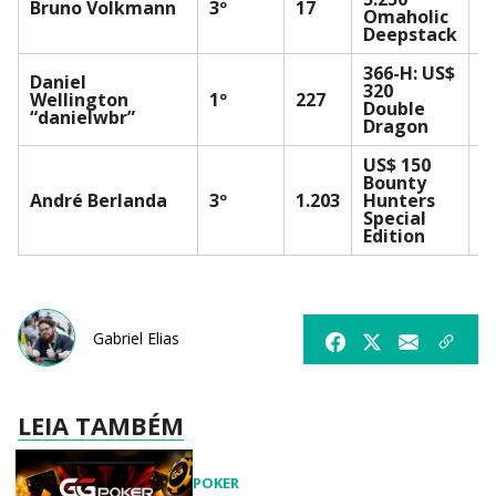
Bruno Volkmann
3º
17
Omaholic
1
Deepstack
366-H: US$
Daniel
320
U
Wellington
1º
227
Double
1
“danielwbr”
Dragon
US$ 150
Bounty
U
André Berlanda
3º
1.203
Hunters
1
Special
Edition
Gabriel Elias
LEIA TAMBÉM
POKER