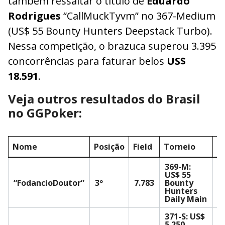
também ressaltar o título de
Eduardo
Rodrigues
“CallMuckTyvm” no 367-Medium
(US$ 55 Bounty Hunters Deepstack Turbo).
Nessa competição, o brazuca superou 3.395
concorrências para faturar belos
US$
18.591
.
Veja outros resultados do Brasil
no GGPoker:
Nome
Posição
Field
Torneio
P
369-M:
US$ 55
U
“FodancioDoutor”
3º
7.783
Bounty
1
Hunters
Daily Main
371-S: US$
5.250
U