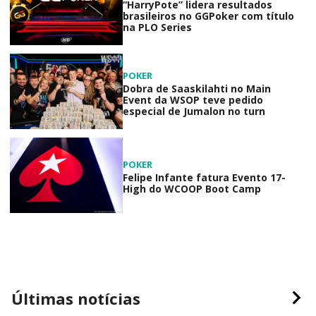
“HarryPote” lidera resultados
brasileiros no GGPoker com título
na PLO Series
POKER
Dobra de Saaskilahti no Main
Event da WSOP teve pedido
especial de Jumalon no turn
POKER
Felipe Infante fatura Evento 17-
High do WCOOP Boot Camp
Últimas notícias