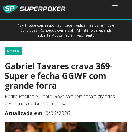
18+ | Jogue com responsabilidade | Aplicam-se os Termos e
Condições | Conteúdo comercial | Ministério da Fazenda
adverte: Aposta não é investimento
POKER
Gabriel Tavares crava 369-
Super e fecha GGWF com
grande forra
Pedro Padilha e Dante Goya também foram grandes
destaques do Brasil na sessão
Atualizada em
10/06/2026