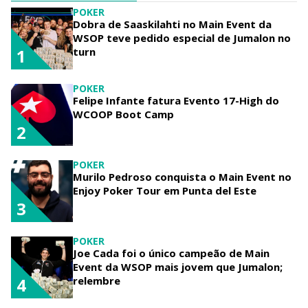
POKER
Dobra de Saaskilahti no Main Event da
WSOP teve pedido especial de Jumalon no
turn
1
POKER
Felipe Infante fatura Evento 17-High do
WCOOP Boot Camp
2
POKER
Murilo Pedroso conquista o Main Event no
Enjoy Poker Tour em Punta del Este
3
POKER
Joe Cada foi o único campeão de Main
Event da WSOP mais jovem que Jumalon;
relembre
4