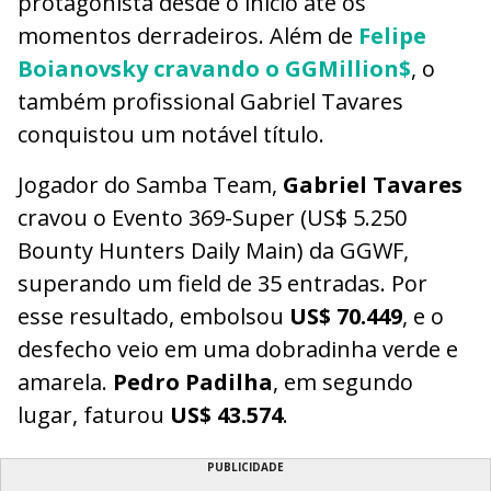
protagonista desde o início até os
momentos derradeiros. Além de
Felipe
Boianovsky cravando o GGMillion$
, o
também profissional Gabriel Tavares
conquistou um notável título.
Jogador do Samba Team,
Gabriel Tavares
cravou o Evento 369-Super (US$ 5.250
Bounty Hunters Daily Main) da GGWF,
superando um field de 35 entradas. Por
esse resultado, embolsou
US$ 70.449
, e o
desfecho veio em uma dobradinha verde e
amarela.
Pedro Padilha
, em segundo
lugar, faturou
US$ 43.574
.
PUBLICIDADE