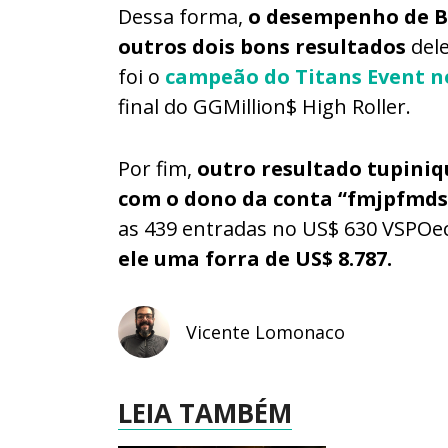
Dessa forma,
o desempenho de B
outros dois bons resultados
del
foi o
campeão do Titans Event n
final do GGMillion$ High Roller.
Por fim,
outro resultado tupini
com o dono da conta “fmjpfmds
as 439 entradas no US$ 630 VSPOec
ele uma forra de US$ 8.787.
Vicente Lomonaco
LEIA TAMBÉM