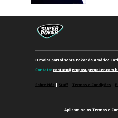
O maior portal sobre Poker da América Lati
Contato:
contato@gruposuperpoker.com.b
Sobre Nós
|
Staff
|
Termos e Condições
|
P
Aplicam-se os Termos e Con