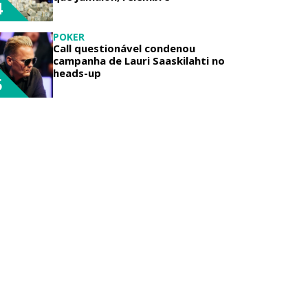
4
POKER
Call questionável condenou
campanha de Lauri Saaskilahti no
heads-up
5