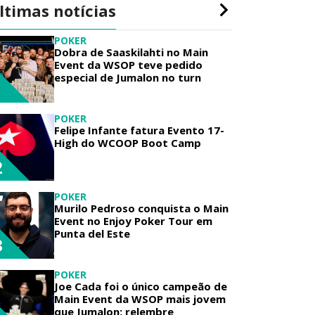
ltimas notícias
POKER
Dobra de Saaskilahti no Main
Event da WSOP teve pedido
especial de Jumalon no turn
1
POKER
Felipe Infante fatura Evento 17-
High do WCOOP Boot Camp
2
POKER
Murilo Pedroso conquista o Main
Event no Enjoy Poker Tour em
Punta del Este
3
POKER
Joe Cada foi o único campeão de
Main Event da WSOP mais jovem
que Jumalon; relembre