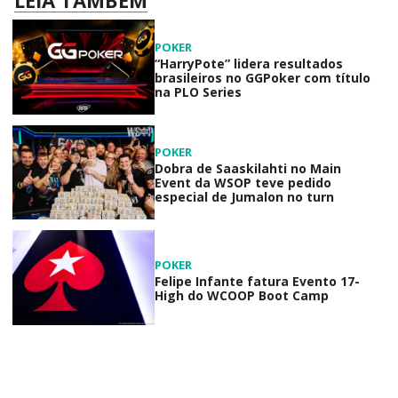
LEIA TAMBÉM
POKER
“HarryPote” lidera resultados
brasileiros no GGPoker com título
na PLO Series
POKER
Dobra de Saaskilahti no Main
Event da WSOP teve pedido
especial de Jumalon no turn
POKER
Felipe Infante fatura Evento 17-
High do WCOOP Boot Camp