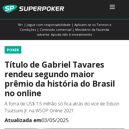
18+ | Jogue com responsabilidade | Aplicam-se os Termos e
Condições | Conteúdo comercial | Ministério da Fazenda
adverte: Aposta não é investimento
POKER
Título de Gabriel Tavares
rendeu segundo maior
prêmio da história do Brasil
no online
A forra de US$ 1,5 milhão só fica atrás do vice de Edson
Tsutsumi Jr. na WSOP Online 2021
Atualizada em
03/05/2025