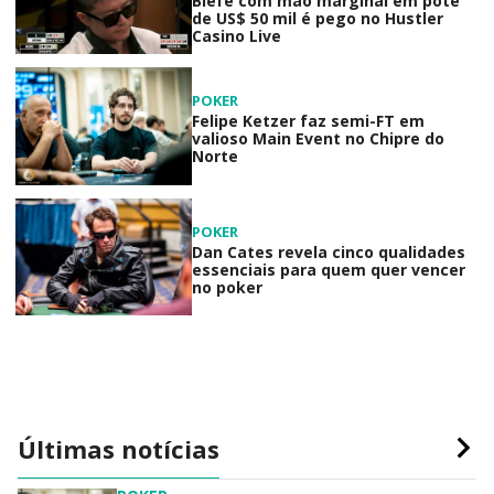
Blefe com mão marginal em pote
de US$ 50 mil é pego no Hustler
Casino Live
POKER
Felipe Ketzer faz semi-FT em
valioso Main Event no Chipre do
Norte
POKER
Dan Cates revela cinco qualidades
essenciais para quem quer vencer
no poker
Últimas notícias