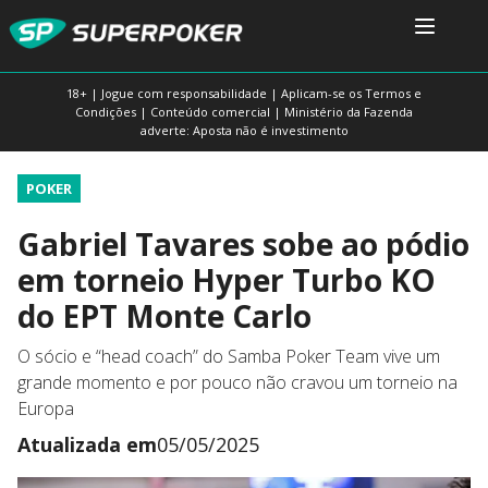
18+ | Jogue com responsabilidade | Aplicam-se os Termos e
Condições | Conteúdo comercial | Ministério da Fazenda
adverte: Aposta não é investimento
POKER
Gabriel Tavares sobe ao pódio
em torneio Hyper Turbo KO
do EPT Monte Carlo
O sócio e “head coach” do Samba Poker Team vive um
grande momento e por pouco não cravou um torneio na
Europa
Atualizada em
05/05/2025