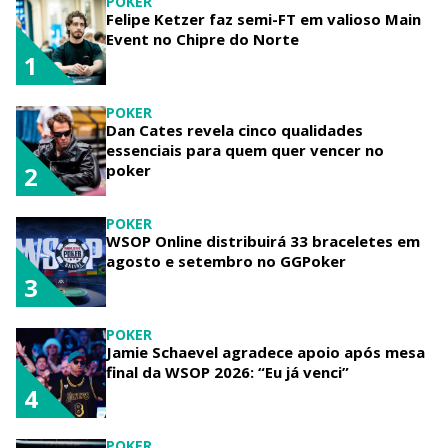
POKER
Felipe Ketzer faz semi-FT em valioso Main
Event no Chipre do Norte
1
POKER
Dan Cates revela cinco qualidades
essenciais para quem quer vencer no
poker
2
POKER
WSOP Online distribuirá 33 braceletes em
agosto e setembro no GGPoker
3
POKER
Jamie Schaevel agradece apoio após mesa
final da WSOP 2026: “Eu já venci”
4
POKER