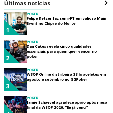
Últimas notícias
POKER
Felipe Ketzer faz semi-FT em valioso Main
Event no Chipre do Norte
1
POKER
Dan Cates revela cinco qualidades
essenciais para quem quer vencer no
poker
2
POKER
WSOP Online distribuirá 33 braceletes em
agosto e setembro no GGPoker
3
POKER
Jamie Schaevel agradece apoio após mesa
final da WSOP 2026: “Eu já venci”