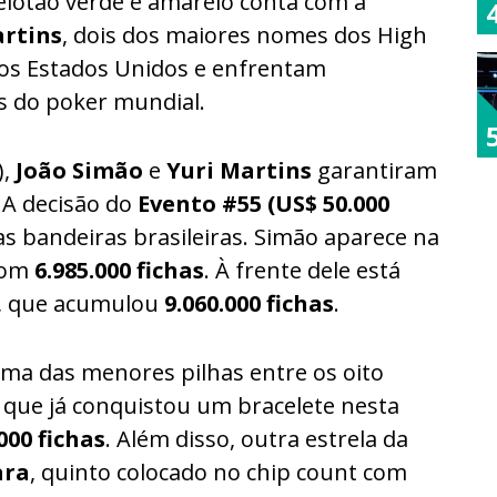
pelotão verde e amarelo conta com a
artins
, dois dos maiores nomes dos High
nos Estados Unidos e enfrentam
s do poker mundial.
),
João Simão
e
Yuri Martins
garantiram
 A decisão do
Evento #55 (US$ 50.000
 bandeiras brasileiras. Simão aparece na
 com
6.985.000 fichas
. À frente dele está
, que acumulou
9.060.000 fichas
.
ma das menores pilhas entre os oito
, que já conquistou um bracelete nesta
000 fichas
. Além disso, outra estrela da
ara
, quinto colocado no chip count com