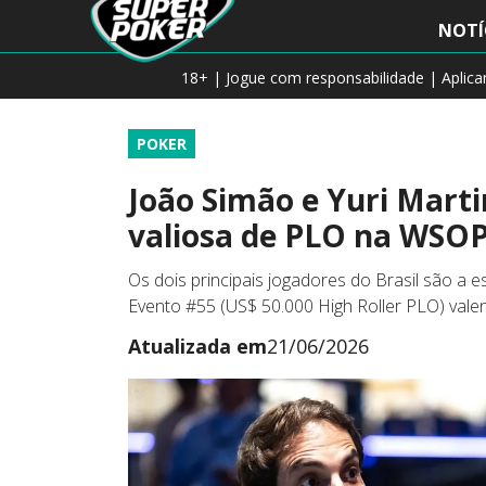
NOTÍ
18+ | Jogue com responsabilidade | Aplic
POKER
João Simão e Yuri Marti
valiosa de PLO na WSO
Os dois principais jogadores do Brasil são a 
Evento #55 (US$ 50.000 High Roller PLO) vale
Atualizada em
21/06/2026