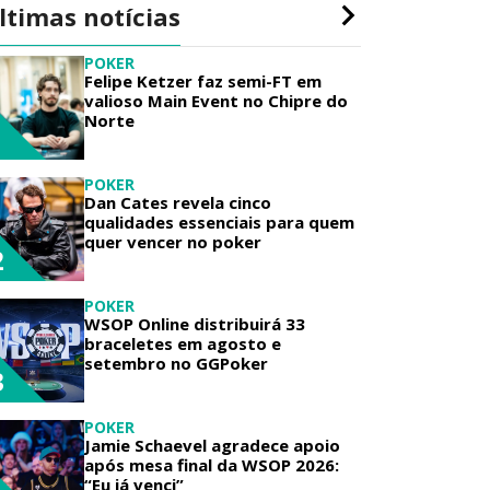
ltimas notícias
POKER
Felipe Ketzer faz semi-FT em
valioso Main Event no Chipre do
Norte
1
POKER
Dan Cates revela cinco
qualidades essenciais para quem
quer vencer no poker
2
POKER
WSOP Online distribuirá 33
braceletes em agosto e
setembro no GGPoker
3
POKER
Jamie Schaevel agradece apoio
após mesa final da WSOP 2026:
“Eu já venci”