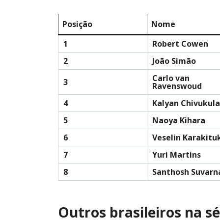
Posição
Nome
1
Robert Cowen
2
João Simão
Carlo van
3
Ravenswoud
4
Kalyan Chivukula
5
Naoya Kihara
6
Veselin Karakitu
7
Yuri Martins
8
Santhosh Suvarn
Outros brasileiros na sé