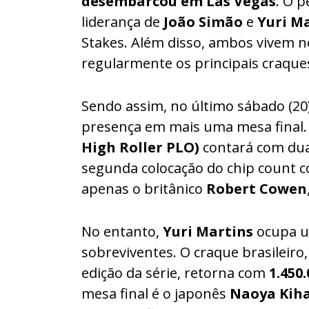
desembarcou em Las Vegas
. O 
liderança de
João Simão
e
Yuri M
Stakes. Além disso, ambos vivem 
regularmente os principais craque
Sendo assim, no último sábado (20
presença em mais uma mesa final.
High Roller PLO)
contará com duas
segunda colocação do chip count
apenas o britânico
Robert Cowen
No entanto,
Yuri Martins
ocupa u
sobreviventes. O craque brasileiro
edição da série, retorna com
1.450.
mesa final é o japonês
Naoya Kih