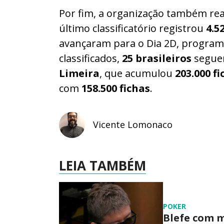
Por fim, a organização também rea
último classificatório registrou
4.5
avançaram para o Dia 2D, programa
classificados,
25 brasileiros
seguem
Limeira
, que acumulou
203.000 fi
com
158.500 fichas
.
Vicente Lomonaco
LEIA TAMBÉM
POKER
Blefe com m