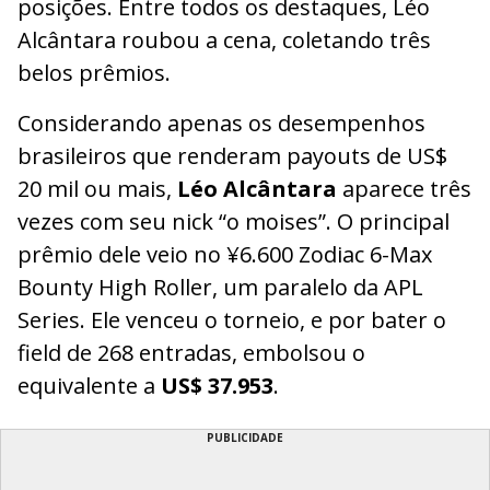
posições. Entre todos os destaques, Léo
Alcântara roubou a cena, coletando três
belos prêmios.
Considerando apenas os desempenhos
brasileiros que renderam payouts de US$
20 mil ou mais,
Léo Alcântara
aparece três
vezes com seu nick “o moises”. O principal
prêmio dele veio no ¥6.600 Zodiac 6-Max
Bounty High Roller, um paralelo da APL
Series. Ele venceu o torneio, e por bater o
field de 268 entradas, embolsou o
equivalente a
US$ 37.953
.
PUBLICIDADE