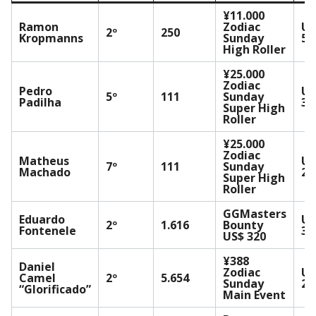
¥11.000
Ramon
Zodiac
US
2º
250
Kropmanns
Sunday
59
High Roller
¥25.000
Zodiac
Pedro
US
5º
111
Sunday
Padilha
31
Super High
Roller
¥25.000
Zodiac
Matheus
US
7º
111
Sunday
Machado
22
Super High
Roller
GGMasters
Eduardo
US
2º
1.616
Bounty
Fontenele
31
US$ 320
¥388
Daniel
Zodiac
US
Camel
2º
5.654
Sunday
23
“Glorificado”
Main Event