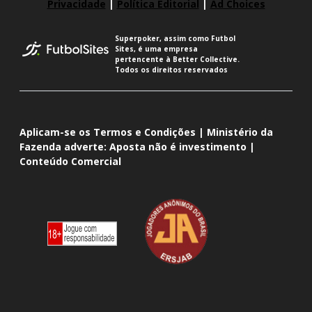
Privacidade
|
Política Editorial
|
Ad Choices
Superpoker, assim como Futbol
Sites, é uma empresa
pertencente à Better Collective.
Todos os direitos reservados
Aplicam-se os Termos e Condições | Ministério da
Fazenda adverte: Aposta não é investimento |
Conteúdo Comercial