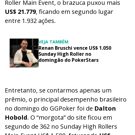
Roller Main Event, o brazuca puxou mais
US$ 21.779
, ficando em segundo lugar
entre 1.932 ações.
VEJA TAMBÉM
Renan Bruschi vence US$ 1.050
Sunday High Roller no
domingão do PokerStars
Entretanto, se contarmos apenas um
prêmio, o principal desempenho brasileiro
no domingo do GGPoker foi de
Dalton
Hobold
. O “morgota” do site ficou em
segundo de 362 no Sunday High Rollers