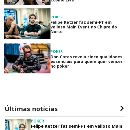
POKER
Felipe Ketzer faz semi-FT em
valioso Main Event no Chipre do
Norte
POKER
Dan Cates revela cinco qualidades
essenciais para quem quer vencer
no poker
Últimas notícias
POKER
Felipe Ketzer faz semi-FT em valioso Main