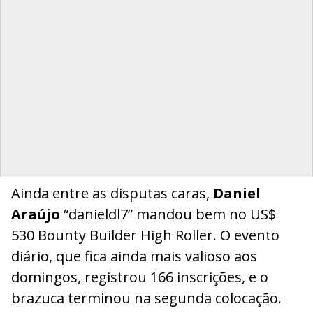
Ainda entre as disputas caras,
Daniel
Araújo
“danieldl7” mandou bem no US$
530 Bounty Builder High Roller. O evento
diário, que fica ainda mais valioso aos
domingos, registrou 166 inscrições, e o
brazuca terminou na segunda colocação.