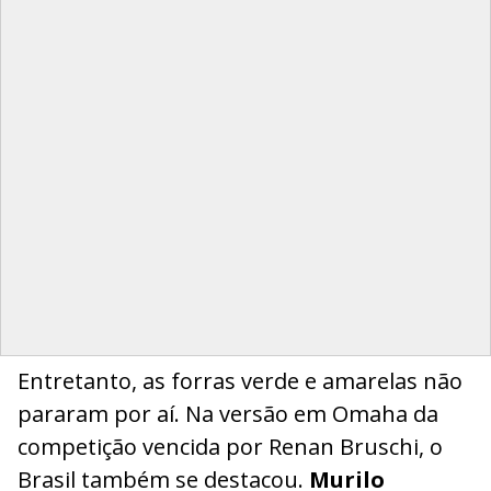
Entretanto, as forras verde e amarelas não
pararam por aí. Na versão em Omaha da
competição vencida por Renan Bruschi, o
Brasil também se destacou.
Murilo