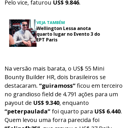
Pelo vice, faturou
US$ 9.846
.
VEJA TAMBÉM
Wellington Lessa anota
quarto lugar no Evento 3 do
EPT Paris
Na versão mais barata, o US$ 55 Mini
Bounty Builder HR, dois brasileiros se
destacaram.
“guiramoss”
ficou em terceiro
no grandioso field de 4.791 ações para um
payout de
US$ 9.340
, enquanto
“peterpaulada”
foi quarto para
US$ 6.440
.
Quem levou uma forra parecida foi