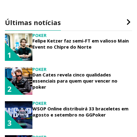
Últimas notícias
POKER
Felipe Ketzer faz semi-FT em valioso Main
Event no Chipre do Norte
1
POKER
Dan Cates revela cinco qualidades
essenciais para quem quer vencer no
poker
2
POKER
WSOP Online distribuirá 33 braceletes em
agosto e setembro no GGPoker
3