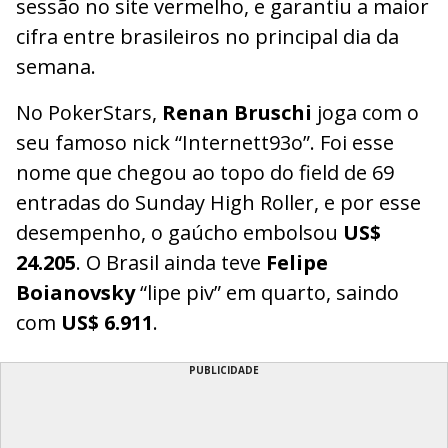
sessão no site vermelho, e garantiu a maior
cifra entre brasileiros no principal dia da
semana.
No PokerStars,
Renan Bruschi
joga com o
seu famoso nick “Internett93o”. Foi esse
nome que chegou ao topo do field de 69
entradas do Sunday High Roller, e por esse
desempenho, o gaúcho embolsou
US$
24.205
. O Brasil ainda teve
Felipe
Boianovsky
“lipe piv” em quarto, saindo
com
US$ 6.911
.
PUBLICIDADE