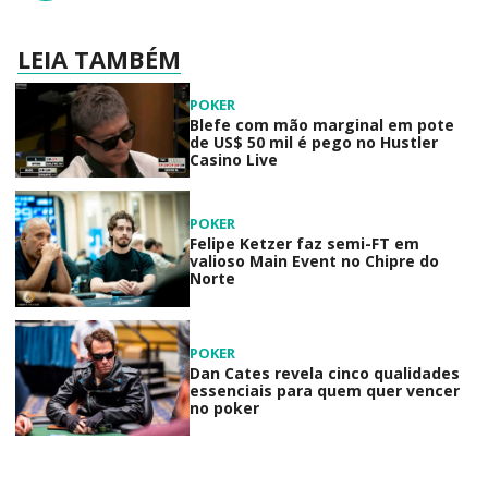
LEIA TAMBÉM
POKER
Blefe com mão marginal em pote
de US$ 50 mil é pego no Hustler
Casino Live
POKER
Felipe Ketzer faz semi-FT em
valioso Main Event no Chipre do
Norte
POKER
Dan Cates revela cinco qualidades
essenciais para quem quer vencer
no poker