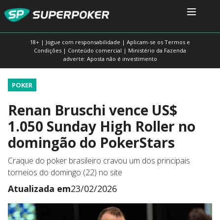
18+ | Jogue com responsabilidade | Aplicam-se os Termos e
Condições | Conteúdo comercial | Ministério da Fazenda
adverte: Aposta não é investimento
POKER
Renan Bruschi vence US$
1.050 Sunday High Roller no
domingão do PokerStars
Craque do poker brasileiro cravou um dos principais
torneios do domingo (22) no site
Atualizada em
23/02/2026