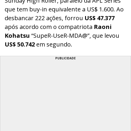
Sunday High Roller, paralelo da APL Series
que tem buy-in equivalente a US$ 1.600. Ao
desbancar 222 ações, forrou
US$ 47.377
após acordo com o compatriota
Raoni
Kohatsu
“SupeR-UseR-MDA@”, que levou
US$ 50.742
em segundo.
PUBLICIDADE