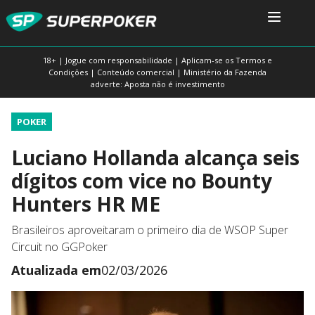
18+ | Jogue com responsabilidade | Aplicam-se os Termos e
Condições | Conteúdo comercial | Ministério da Fazenda
adverte: Aposta não é investimento
POKER
Luciano Hollanda alcança seis
dígitos com vice no Bounty
Hunters HR ME
Brasileiros aproveitaram o primeiro dia de WSOP Super
Circuit no GGPoker
Atualizada em
02/03/2026