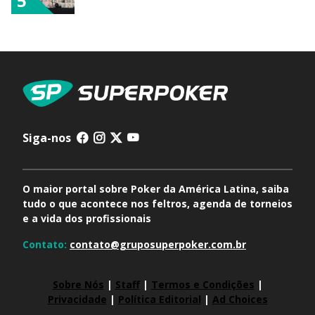
5
Siga-nos
O maior portal sobre Poker da América Latina, saiba
tudo o que acontece nos feltros, agenda de torneios
e a vida dos profissionais
Contato:
contato@gruposuperpoker.com.br
Sobre Nós
|
Staff
|
Termos e Condições
|
Privacidade
|
Política Editorial
|
Ad Choices