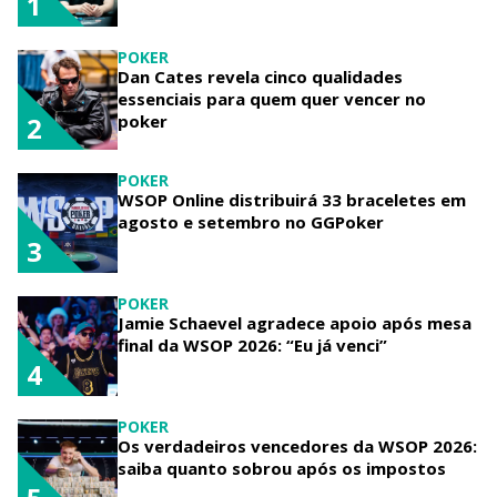
1
POKER
Dan Cates revela cinco qualidades
essenciais para quem quer vencer no
poker
2
POKER
WSOP Online distribuirá 33 braceletes em
agosto e setembro no GGPoker
3
POKER
Jamie Schaevel agradece apoio após mesa
final da WSOP 2026: “Eu já venci”
4
POKER
Os verdadeiros vencedores da WSOP 2026:
saiba quanto sobrou após os impostos