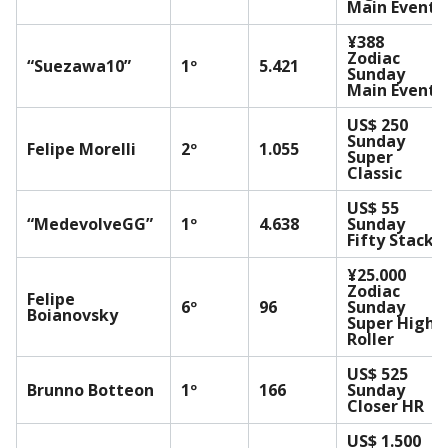
Main Event
¥388
Zodiac
“Suezawa10”
1º
5.421
Sunday
Main Event
US$ 250
Sunday
Felipe Morelli
2º
1.055
Super
Classic
US$ 55
“MedevolveGG”
1º
4.638
Sunday
Fifty Stack
¥25.000
Zodiac
Felipe
6º
96
Sunday
Boianovsky
Super High
Roller
US$ 525
Brunno Botteon
1º
166
Sunday
Closer HR
US$ 1.500