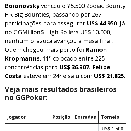
Boianovsky
venceu o ¥5.500 Zodiac Bounty
HR Big Bounties, passando por 267
participações para assegurar
US$ 44.950
. Já
no GGMillion$ High Rollers US$ 10.000,
nenhum brazuca avançou à mesa final.
Quem chegou mais perto foi
Ramon
Kropmanns
, 11º colocado entre 225
concorrências para
US$ 36.307
.
Felipe
Costa
esteve em 24º e saiu com
US$ 21.825
.
Veja mais resultados brasileiros
no GGPoker:
Jogador
Posição
Entradas
Torneio
US$ 1.500