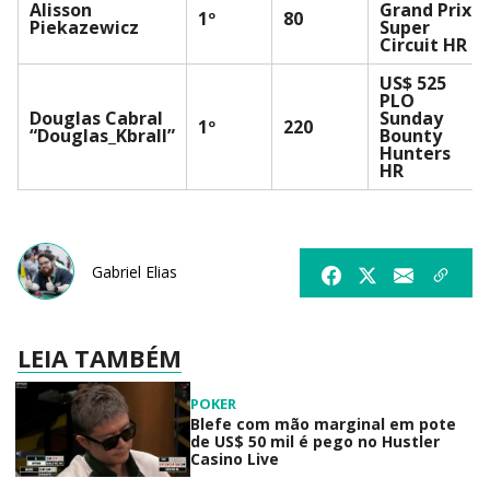
Alisson
Grand Prix
1º
80
Piekazewicz
Super
Circuit HR
US$ 525
PLO
Douglas Cabral
Sunday
1º
220
“Douglas_Kbrall”
Bounty
Hunters
HR
Gabriel Elias
LEIA TAMBÉM
POKER
Blefe com mão marginal em pote
de US$ 50 mil é pego no Hustler
Casino Live