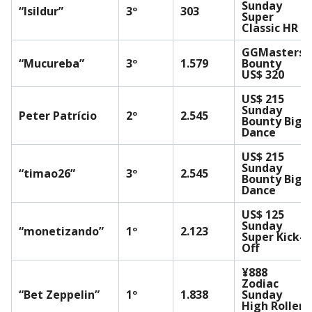
Sunday
“lsiIdur”
3º
303
Super
Classic HR
GGMasters
“Mucureba”
3º
1.579
Bounty
US$ 320
US$ 215
Sunday
Peter Patrício
2º
2.545
Bounty Big
Dance
US$ 215
Sunday
“timao26”
3º
2.545
Bounty Big
Dance
US$ 125
Sunday
“monetizando”
1º
2.123
Super Kick-
Off
¥888
Zodiac
“Bet Zeppelin”
1º
1.838
Sunday
High Roller