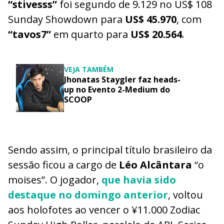
“stivesss”
foi segundo de 9.129 no US$ 108
Sunday Showdown para
US$ 45.970
, com
“tavos7”
em quarto para
US$ 20.564
.
VEJA TAMBÉM
Jhonatas Staygler faz heads-
up no Evento 2-Medium do
SCOOP
Sendo assim, o principal título brasileiro da
sessão ficou a cargo de
Léo Alcântara
“o
moises”. O jogador,
que havia sido
destaque no domingo anterior
, voltou
aos holofotes ao vencer o ¥11.000 Zodiac