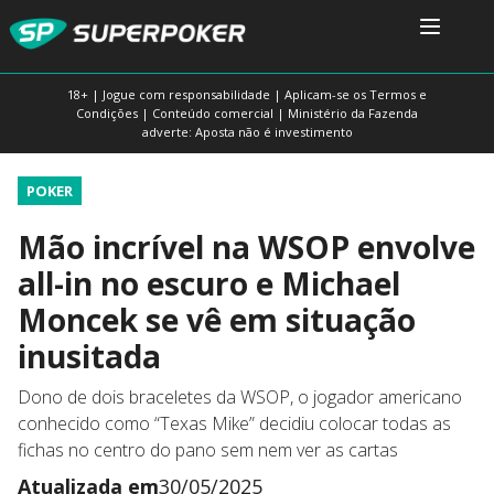
18+ | Jogue com responsabilidade | Aplicam-se os Termos e
Condições | Conteúdo comercial | Ministério da Fazenda
adverte: Aposta não é investimento
POKER
Mão incrível na WSOP envolve
all-in no escuro e Michael
Moncek se vê em situação
inusitada
Dono de dois braceletes da WSOP, o jogador americano
conhecido como “Texas Mike” decidiu colocar todas as
fichas no centro do pano sem nem ver as cartas
Atualizada em
30/05/2025