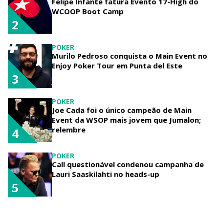
Felipe Infante fatura Evento 17-High do
WCOOP Boot Camp
2
POKER
Murilo Pedroso conquista o Main Event no
Enjoy Poker Tour em Punta del Este
3
POKER
Joe Cada foi o único campeão de Main
Event da WSOP mais jovem que Jumalon;
relembre
4
POKER
Call questionável condenou campanha de
Lauri Saaskilahti no heads-up
5