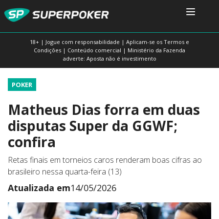
18+ | Jogue com responsabilidade | Aplicam-se os Termos e
Condições | Conteúdo comercial | Ministério da Fazenda
adverte: Aposta não é investimento
POKER
Matheus Dias forra em duas
disputas Super da GGWF;
confira
Retas finais em torneios caros renderam boas cifras ao
brasileiro nessa quarta-feira (13)
Atualizada em
14/05/2026