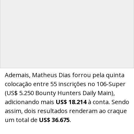
Ademais, Matheus Dias forrou pela quinta
colocação entre 55 inscrições no 106-Super
(US$ 5.250 Bounty Hunters Daily Main),
adicionando mais
US$ 18.214
à conta. Sendo
assim, dois resultados renderam ao craque
um total de
US$ 36.675
.