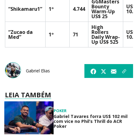
GGMasters
Bounty
US$
“Shikamaru1”
1º
4.744
Warm-Up
10.3
US$ 25
High
“Zucao da
Rollers
US$
1º
71
Med”
Daily Wrap-
10.2
Up US$ 525
Gabriel Elias
LEIA TAMBÉM
POKER
Gabriel Tavares forra US$ 102 mil
com vice no Phil’s Thrill do ACR
Poker