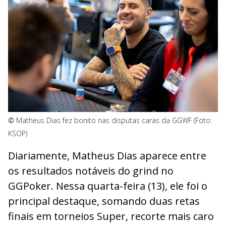
©
Matheus Dias fez bonito nas disputas caras da GGWF (Foto:
KSOP)
Diariamente, Matheus Dias aparece entre
os resultados notáveis do grind no
GGPoker. Nessa quarta-feira (13), ele foi o
principal destaque, somando duas retas
finais em torneios Super, recorte mais caro