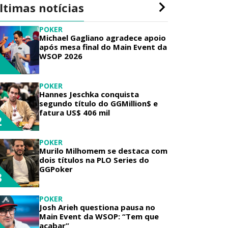
ltimas notícias
POKER
Michael Gagliano agradece apoio
após mesa final do Main Event da
WSOP 2026
1
POKER
Hannes Jeschka conquista
segundo título do GGMillion$ e
fatura US$ 406 mil
2
POKER
Murilo Milhomem se destaca com
dois títulos na PLO Series do
GGPoker
3
POKER
Josh Arieh questiona pausa no
Main Event da WSOP: “Tem que
acabar”