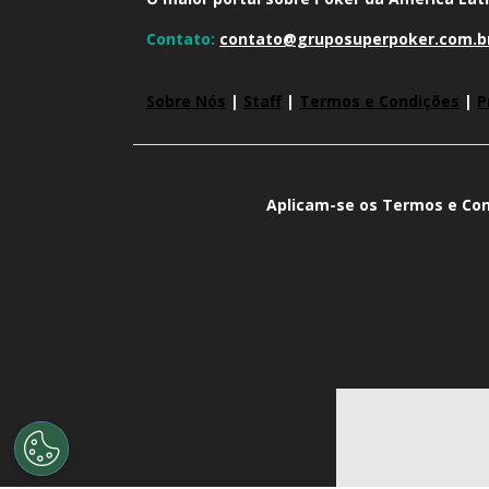
Contato:
contato@gruposuperpoker.com.b
Sobre Nós
|
Staff
|
Termos e Condições
|
P
Aplicam-se os Termos e Con