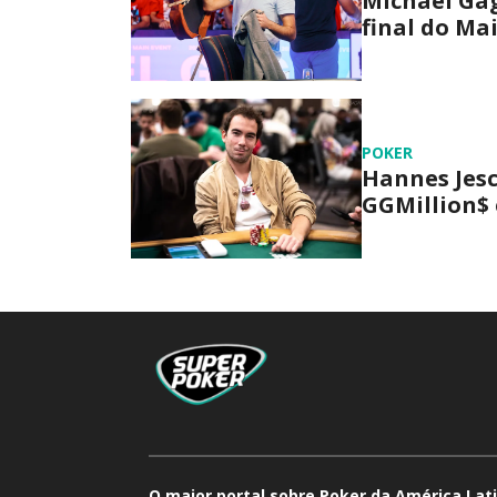
Michael Ga
final do Ma
POKER
Hannes Jesc
GGMillion$ 
O maior portal sobre Poker da América Lati