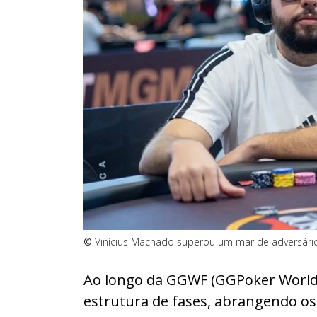
©
Vinícius Machado superou um mar de adversár
Ao longo da GGWF (GGPoker World F
estrutura de fases, abrangendo os 