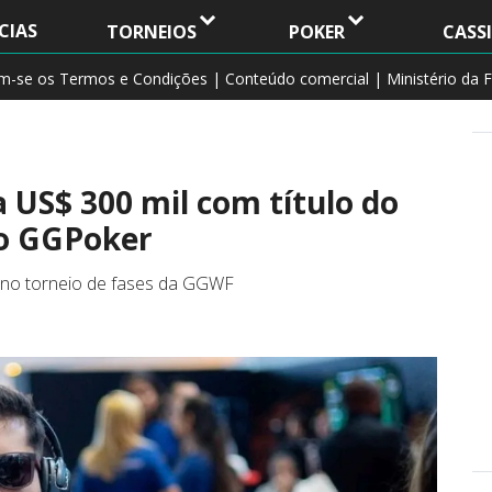
CIAS
TORNEIOS
POKER
CASS
am-se os Termos e Condições | Conteúdo comercial | Ministério da F
 US$ 300 mil com título do
no GGPoker
as no torneio de fases da GGWF