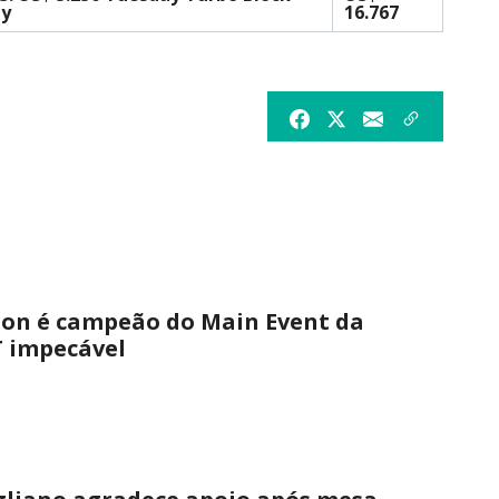
ty
16.767
lon é campeão do Main Event da
 impecável