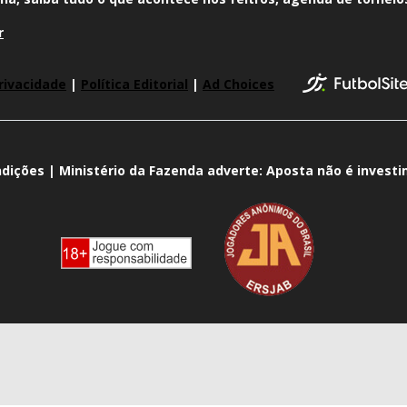
r
rivacidade
|
Política Editorial
|
Ad Choices
dições | Ministério da Fazenda adverte: Aposta não é invest