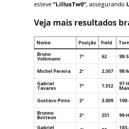
esteve
“LillusTw0”
, assegurando
Veja mais resultados br
Nome
Posição
Field
Torn
Bruno
7º
62
98-S
Volkmann
Michel Pereira
2º
2.307
98-M
Gabriel
97-H
7º
1.552
Tavares
Mai
Gustavo Pinto
2º
3.009
100
Brunno
2º
251
99-
Botteon
Gabriel
103-