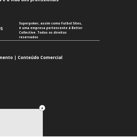
Superpoker, assim como Futbol Sites,
é uma empresa pertencente à Better
Collective. Todos os direitos
reservados
imento | Conteúdo Comercial
x