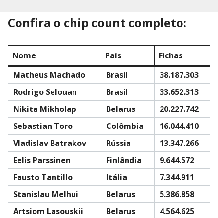
Confira o chip count completo:
Nome
País
Fichas
Matheus Machado
Brasil
38.187.303
Rodrigo Selouan
Brasil
33.652.313
Nikita Mikholap
Belarus
20.227.742
Sebastian Toro
Colômbia
16.044.410
Vladislav Batrakov
Rússia
13.347.266
Eelis Parssinen
Finlândia
9.644.572
Fausto Tantillo
Itália
7.344.911
Stanislau Melhui
Belarus
5.386.858
Artsiom Lasouskii
Belarus
4.564.625