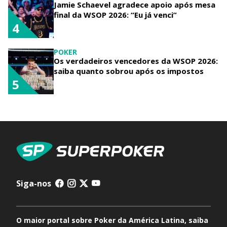
Jamie Schaevel agradece apoio após mesa
final da WSOP 2026: “Eu já venci”
4
POKER
Os verdadeiros vencedores da WSOP 2026:
saiba quanto sobrou após os impostos
5
Siga-nos
O maior portal sobre Poker da América Latina, saiba