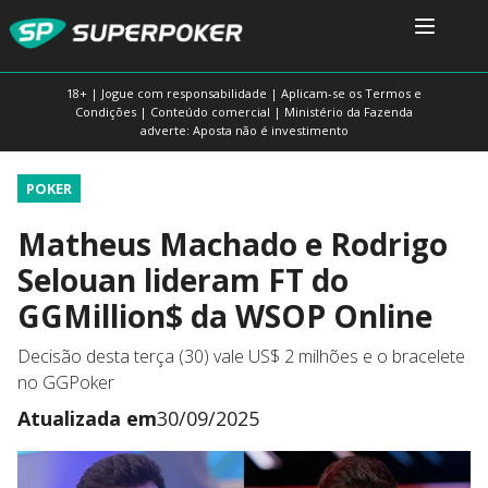
18+ | Jogue com responsabilidade | Aplicam-se os Termos e
Condições | Conteúdo comercial | Ministério da Fazenda
adverte: Aposta não é investimento
POKER
Matheus Machado e Rodrigo
Selouan lideram FT do
GGMillion$ da WSOP Online
Decisão desta terça (30) vale US$ 2 milhões e o bracelete
no GGPoker
Atualizada em
30/09/2025