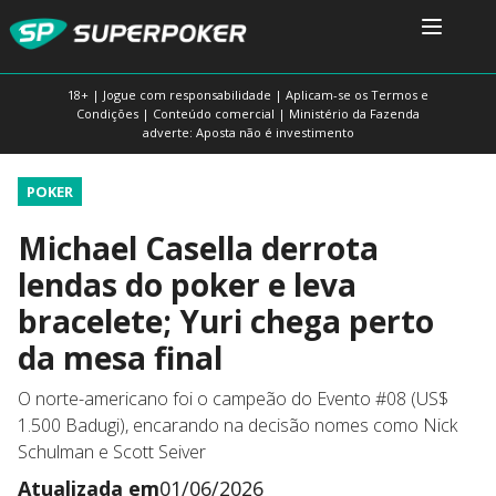
18+ | Jogue com responsabilidade | Aplicam-se os Termos e
Condições | Conteúdo comercial | Ministério da Fazenda
adverte: Aposta não é investimento
POKER
Michael Casella derrota
lendas do poker e leva
bracelete; Yuri chega perto
da mesa final
O norte-americano foi o campeão do Evento #08 (US$
1.500 Badugi), encarando na decisão nomes como Nick
Schulman e Scott Seiver
Atualizada em
01/06/2026