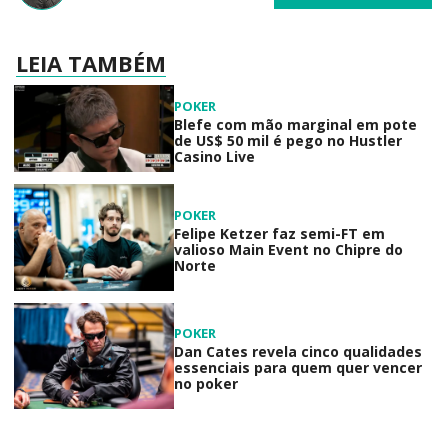
LEIA TAMBÉM
POKER
Blefe com mão marginal em pote
de US$ 50 mil é pego no Hustler
Casino Live
POKER
Felipe Ketzer faz semi-FT em
valioso Main Event no Chipre do
Norte
POKER
Dan Cates revela cinco qualidades
essenciais para quem quer vencer
no poker