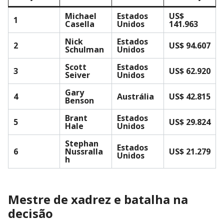
Michael
Estados
US$
1
Casella
Unidos
141.963
Nick
Estados
2
US$ 94.607
Schulman
Unidos
Scott
Estados
3
US$ 62.920
Seiver
Unidos
Gary
4
Austrália
US$ 42.815
Benson
Brant
Estados
5
US$ 29.824
Hale
Unidos
Stephan
Estados
6
Nussralla
US$ 21.279
Unidos
h
Mestre de xadrez e batalha na
decisão