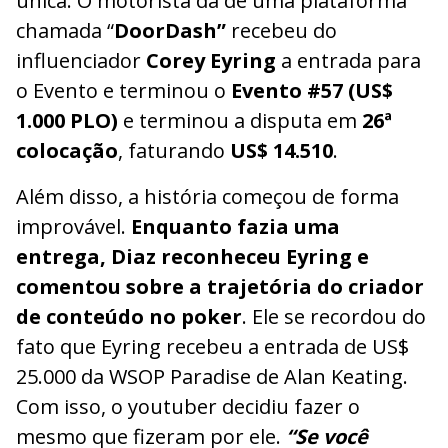
única. O motorista da de uma plataforma
chamada “
DoorDash”
recebeu do
influenciador
Corey Eyring
a entrada para
o Evento e terminou o
Evento #57 (US$
1.000 PLO)
e terminou a disputa em
26ª
colocação
, faturando
US$ 14.510
.
Além disso, a história começou de forma
improvável.
Enquanto fazia uma
entrega, Diaz reconheceu Eyring e
comentou sobre a trajetória do criador
de conteúdo no poker
. Ele se recordou do
fato que Eyring recebeu a entrada de US$
25.000 da WSOP Paradise de Alan Keating.
Com isso, o youtuber decidiu fazer o
mesmo que fizeram por ele.
“Se você