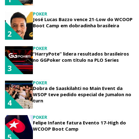
POKER
José Lucas Bazzo vence 21-Low do WCOOP
Boot Camp em dobradinha brasileira
2
POKER
“HarryPote” lidera resultados brasileiros
no GGPoker com título na PLO Series
3
POKER
Dobra de Saaskilahti no Main Event da
WSOP teve pedido especial de Jumalon no
turn
4
POKER
Felipe Infante fatura Evento 17-High do
WCOOP Boot Camp
5