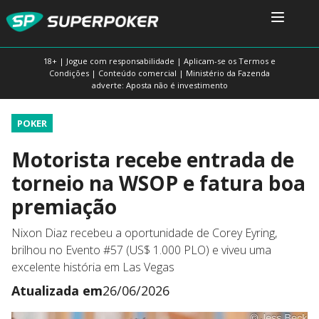
18+ | Jogue com responsabilidade | Aplicam-se os Termos e
Condições | Conteúdo comercial | Ministério da Fazenda
adverte: Aposta não é investimento
POKER
Motorista recebe entrada de
torneio na WSOP e fatura boa
premiação
Nixon Diaz recebeu a oportunidade de Corey Eyring,
brilhou no Evento #57 (US$ 1.000 PLO) e viveu uma
excelente história em Las Vegas
Atualizada em
26/06/2026