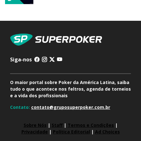
Siga-nos
O maior portal sobre Poker da América Latina, saiba
tudo o que acontece nos feltros, agenda de torneios
e a vida dos profissionais
Contato:
contato@gruposuperpoker.com.br
Sobre Nós
|
Staff
|
Termos e Condições
|
Privacidade
|
Política Editorial
|
Ad Choices