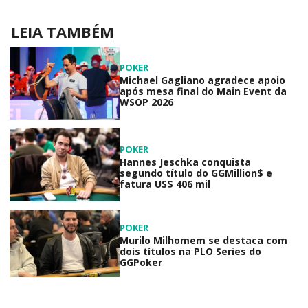
LEIA TAMBÉM
POKER
Michael Gagliano agradece apoio
após mesa final do Main Event da
WSOP 2026
POKER
Hannes Jeschka conquista
segundo título do GGMillion$ e
fatura US$ 406 mil
POKER
Murilo Milhomem se destaca com
dois títulos na PLO Series do
GGPoker