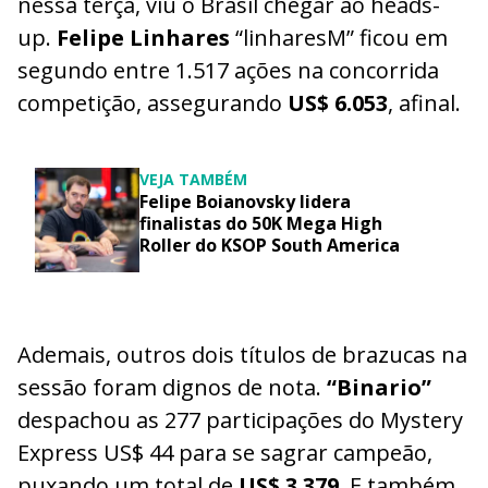
nessa terça, viu o Brasil chegar ao heads-
up.
Felipe Linhares
“linharesM” ficou em
segundo entre 1.517 ações na concorrida
competição, assegurando
US$ 6.053
, afinal.
VEJA TAMBÉM
Felipe Boianovsky lidera
finalistas do 50K Mega High
Roller do KSOP South America
Ademais, outros dois títulos de brazucas na
sessão foram dignos de nota.
“Binario”
despachou as 277 participações do Mystery
Express US$ 44 para se sagrar campeão,
puxando um total de
US$ 3.379
. E também