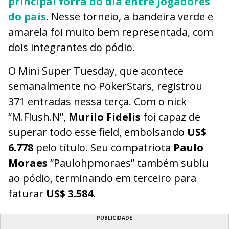
principal forra do dia entre jogadores
do país
. Nesse torneio, a bandeira verde e
amarela foi muito bem representada, com
dois integrantes do pódio.
O Mini Super Tuesday, que acontece
semanalmente no PokerStars, registrou
371 entradas nessa terça. Com o nick
“M.Flush.N”,
Murilo Fidelis
foi capaz de
superar todo esse field, embolsando
US$
6.778
pelo título. Seu compatriota
Paulo
Moraes
“Paulohpmoraes” também subiu
ao pódio, terminando em terceiro para
faturar
US$ 3.584
.
PUBLICIDADE