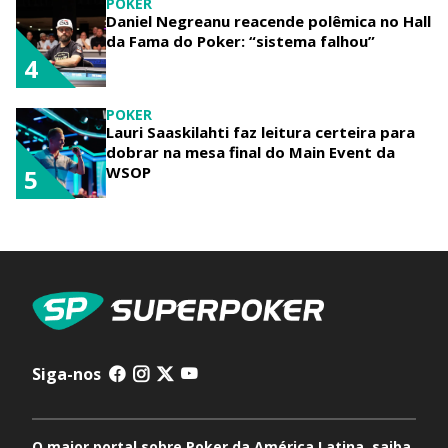
POKER
Daniel Negreanu reacende polêmica no Hall
da Fama do Poker: “sistema falhou”
4
POKER
Lauri Saaskilahti faz leitura certeira para
dobrar na mesa final do Main Event da
WSOP
5
Siga-nos
O maior portal sobre Poker da América Latina, saiba