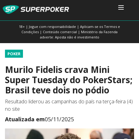
18+ | Jogue com responsabilidade | Aplicam-se os Termos e
Condições | Conteúdo comercial | Ministério da Fazenda
adverte: Aposta não é investimento
POKER
Murilo Fidelis crava Mini
Super Tuesday do PokerStars;
Brasil teve dois no pódio
Resultado liderou as campanhas do país na terça-feira (4)
no site
Atualizada em
05/11/2025