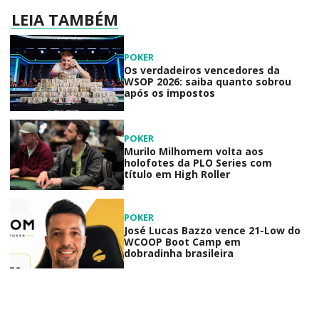
LEIA TAMBÉM
POKER
Os verdadeiros vencedores da
WSOP 2026: saiba quanto sobrou
após os impostos
POKER
Murilo Milhomem volta aos
holofotes da PLO Series com
título em High Roller
POKER
José Lucas Bazzo vence 21-Low do
WCOOP Boot Camp em
dobradinha brasileira