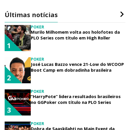
Últimas notícias
POKER
Murilo Milhomem volta aos holofotes da
PLO Series com título em High Roller
1
POKER
José Lucas Bazzo vence 21-Low do WCOOP
Boot Camp em dobradinha brasileira
2
POKER
“HarryPote” lidera resultados brasileiros
no GGPoker com título na PLO Series
3
POKER
Dobra de Saaskilahti no Main Event da