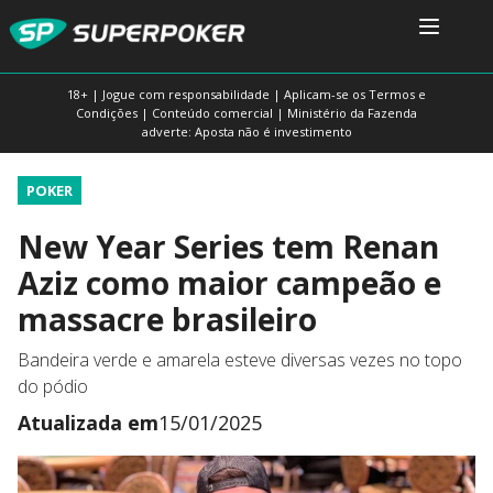
18+ | Jogue com responsabilidade | Aplicam-se os Termos e
Condições | Conteúdo comercial | Ministério da Fazenda
adverte: Aposta não é investimento
POKER
New Year Series tem Renan
Aziz como maior campeão e
massacre brasileiro
Bandeira verde e amarela esteve diversas vezes no topo
do pódio
Atualizada em
15/01/2025