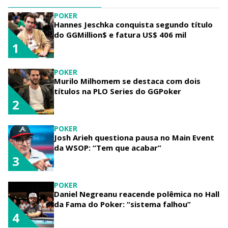
POKER
Hannes Jeschka conquista segundo título
do GGMillion$ e fatura US$ 406 mil
1
POKER
Murilo Milhomem se destaca com dois
títulos na PLO Series do GGPoker
2
POKER
Josh Arieh questiona pausa no Main Event
da WSOP: “Tem que acabar”
3
POKER
Daniel Negreanu reacende polêmica no Hall
da Fama do Poker: “sistema falhou”
4