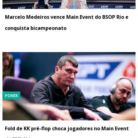
Marcelo Medeiros vence Main Event do BSOP Rio e
conquista bicampeonato
POKER
Fold de KK pré-flop choca jogadores no Main Event