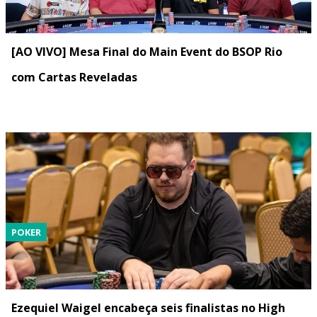
[AO VIVO] Mesa Final do Main Event do BSOP Rio
com Cartas Reveladas
POKER
Ezequiel Waigel encabeça seis finalistas no High