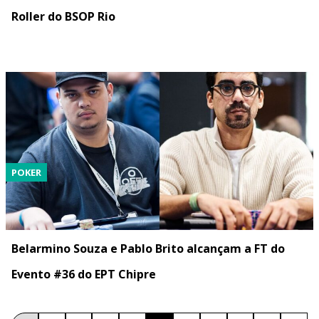
Roller do BSOP Rio
POKER
Belarmino Souza e Pablo Brito alcançam a FT do
Evento #36 do EPT Chipre