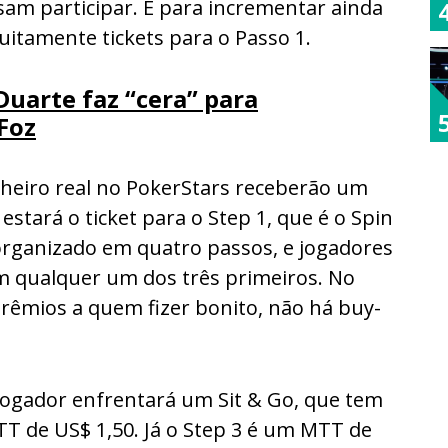
sam participar. E para incrementar ainda
tuitamente tickets para o Passo 1.
Duarte faz “cera” para
Foz
heiro real no PokerStars receberão um
estará o ticket para o Step 1, que é o Spin
organizado em quatro passos, e jogadores
m qualquer um dos três primeiros. No
rêmios a quem fizer bonito, não há buy-
o jogador enfrentará um Sit & Go, que tem
TT de US$ 1,50. Já o Step 3 é um MTT de