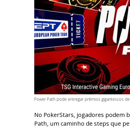
Power Path pode entregar prêmios gigantescos de
No PokerStars, jogadores podem b
Path, um caminho de steps que pe