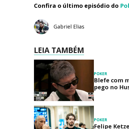
Confira o último episódio do
Po
Gabriel Elias
LEIA TAMBÉM
POKER
Blefe com m
pego no Hus
POKER
Felipe Ketz