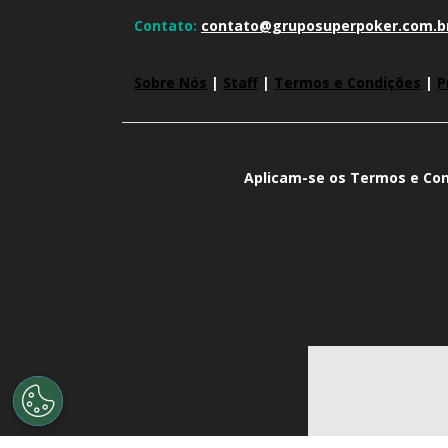
Contato:
contato@gruposuperpoker.com.b
Sobre Nós
|
Staff
|
Termos e Condições
|
P
Aplicam-se os Termos e Con