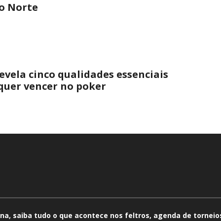
o Norte
evela cinco qualidades essenciais
quer vencer no poker
na, saiba tudo o que acontece nos feltros, agenda de torneios