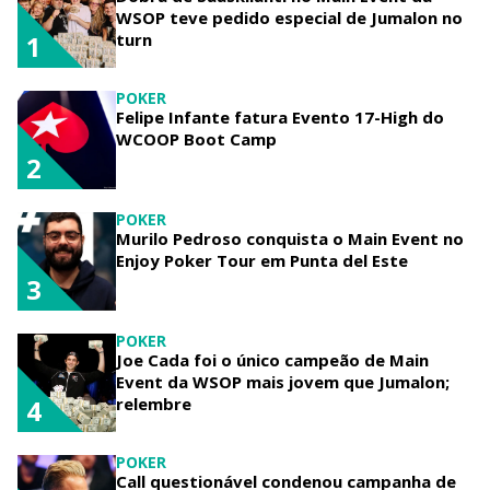
WSOP teve pedido especial de Jumalon no
turn
1
POKER
Felipe Infante fatura Evento 17-High do
WCOOP Boot Camp
2
POKER
Murilo Pedroso conquista o Main Event no
Enjoy Poker Tour em Punta del Este
3
POKER
Joe Cada foi o único campeão de Main
Event da WSOP mais jovem que Jumalon;
relembre
4
POKER
Call questionável condenou campanha de