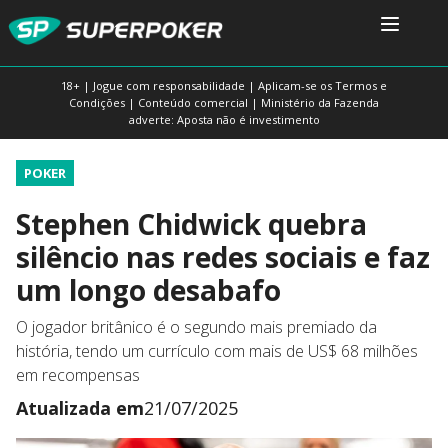
18+ | Jogue com responsabilidade | Aplicam-se os Termos e
Condições | Conteúdo comercial | Ministério da Fazenda
adverte: Aposta não é investimento
POKER
Stephen Chidwick quebra
silêncio nas redes sociais e faz
um longo desabafo
O jogador britânico é o segundo mais premiado da
história, tendo um currículo com mais de US$ 68 milhões
em recompensas
Atualizada em
21/07/2025