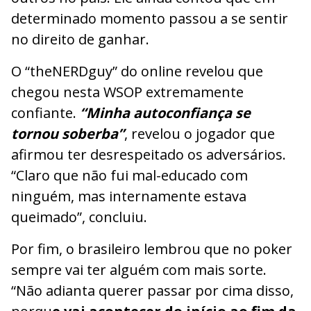
determinado momento passou a se sentir
no direito de ganhar.
O “theNERDguy” do online revelou que
chegou nesta WSOP extremamente
confiante.
“Minha autoconfiança se
tornou soberba”
, revelou o jogador que
afirmou ter desrespeitado os adversários.
“Claro que não fui mal-educado com
ninguém, mas internamente estava
queimado”, concluiu.
Por fim, o brasileiro lembrou que no poker
sempre vai ter alguém com mais sorte.
“Não adianta querer passar por cima disso,