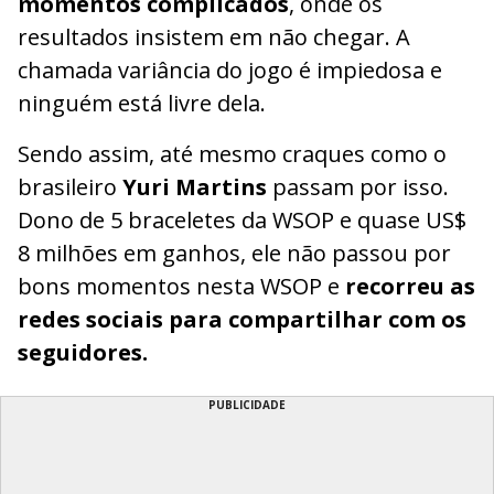
momentos complicados
, onde os
resultados insistem em não chegar. A
chamada variância do jogo é impiedosa e
ninguém está livre dela.
Sendo assim, até mesmo craques como o
brasileiro
Yuri Martins
passam por isso.
Dono de 5 braceletes da WSOP e quase US$
8 milhões em ganhos, ele não passou por
bons momentos nesta WSOP e
recorreu as
redes sociais para compartilhar com os
seguidores.
PUBLICIDADE