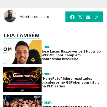
Vicente Lomonaco
LEIA TAMBÉM
POKER
José Lucas Bazzo vence 21-Low do
WCOOP Boot Camp em
dobradinha brasileira
POKER
“HarryPote” lidera resultados
brasileiros no GGPoker com título
na PLO Series
POKER
Dobra de Saaskilahti no Main