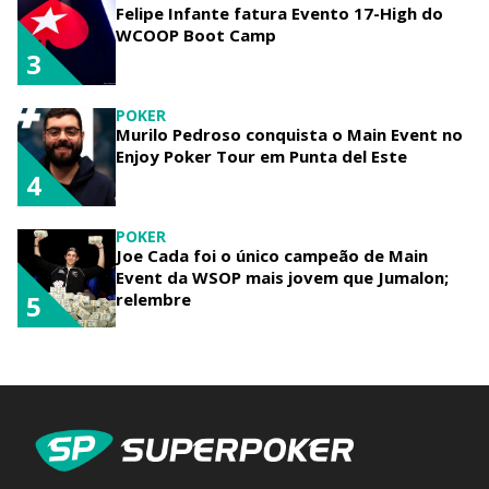
Felipe Infante fatura Evento 17-High do
WCOOP Boot Camp
3
POKER
Murilo Pedroso conquista o Main Event no
Enjoy Poker Tour em Punta del Este
4
POKER
Joe Cada foi o único campeão de Main
Event da WSOP mais jovem que Jumalon;
relembre
5