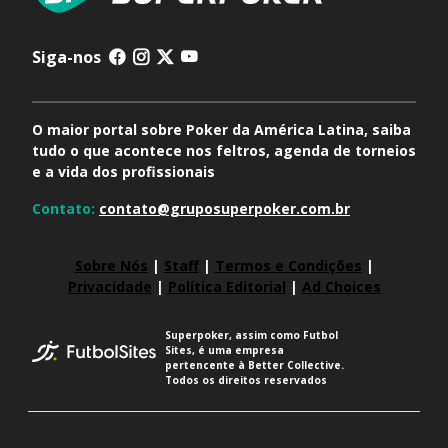
Siga-nos
O maior portal sobre Poker da América Latina, saiba
tudo o que acontece nos feltros, agenda de torneios
e a vida dos profissionais
Contato:
contato@gruposuperpoker.com.br
Sobre Nós
|
Staff
|
Termos e Condições
|
Privacidade
|
Política Editorial
|
Ad Choices
Superpoker, assim como Futbol
Sites, é uma empresa
pertencente à Better Collective.
Todos os direitos reservados