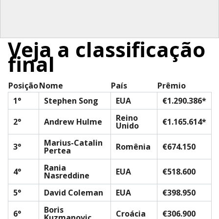
Veja a classificação
final
Posição
Nome
País
Prêmio
1°
Stephen Song
EUA
€1.290.386*
Reino
2°
Andrew Hulme
€1.165.614*
Unido
Marius-Catalin
3°
Romênia
€674.150
Pertea
Rania
4°
EUA
€518.600
Nasreddine
5°
David Coleman
EUA
€398.950
Boris
6°
Croácia
€306.900
Kuzmanovic