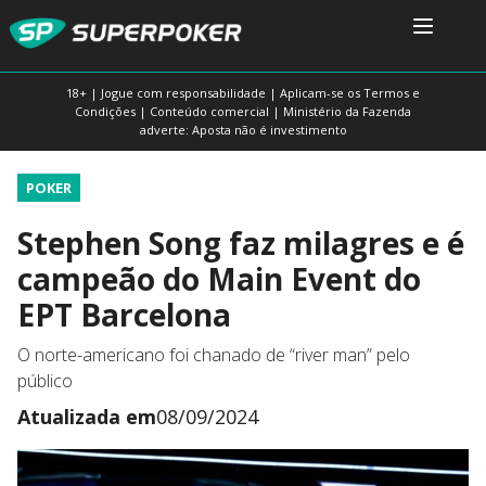
18+ | Jogue com responsabilidade | Aplicam-se os Termos e
Condições | Conteúdo comercial | Ministério da Fazenda
adverte: Aposta não é investimento
POKER
Stephen Song faz milagres e é
campeão do Main Event do
EPT Barcelona
O norte-americano foi chanado de “river man” pelo
público
Atualizada em
08/09/2024