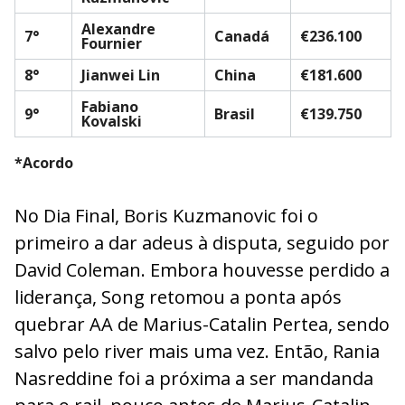
Alexandre
7°
Canadá
€236.100
Fournier
8°
Jianwei Lin
China
€181.600
Fabiano
9°
Brasil
€139.750
Kovalski
*Acordo
No Dia Final, Boris Kuzmanovic foi o
primeiro a dar adeus à disputa, seguido por
David Coleman. Embora houvesse perdido a
liderança, Song retomou a ponta após
quebrar AA de Marius-Catalin Pertea, sendo
salvo pelo river mais uma vez. Então, Rania
Nasreddine foi a próxima a ser mandanda