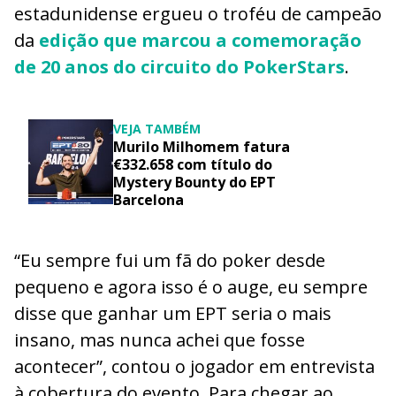
estadunidense ergueu o troféu de campeão
da
edição que marcou a comemoração
de 20 anos do circuito do PokerStars
.
VEJA TAMBÉM
Murilo Milhomem fatura
€332.658 com título do
Mystery Bounty do EPT
Barcelona
“Eu sempre fui um fã do poker desde
pequeno e agora isso é o auge, eu sempre
disse que ganhar um EPT seria o mais
insano, mas nunca achei que fosse
acontecer”, contou o jogador em entrevista
à cobertura do evento. Para chegar ao