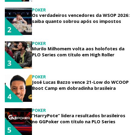
POKER
Os verdadeiros vencedores da WSOP 2026:
saiba quanto sobrou após os impostos
2
POKER
Murilo Milhomem volta aos holofotes da
PLO Series com título em High Roller
3
POKER
José Lucas Bazzo vence 21-Low do WCOOP
Boot Camp em dobradinha brasileira
4
POKER
“HarryPote” lidera resultados brasileiros
no GGPoker com título na PLO Series
5