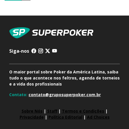
Siga-nos
O maior portal sobre Poker da América Latina, saiba
tudo o que acontece nos feltros, agenda de torneios
e a vida dos profissionais
Contato:
contato@gruposuperpoker.com.br
Sobre Nós
|
Staff
|
Termos e Condições
|
Privacidade
|
Política Editorial
|
Ad Choices