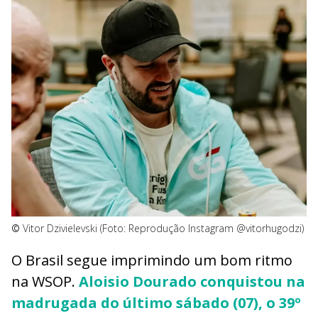
©
Vitor Dzivielevski (Foto: Reprodução Instagram @vitorhugodzi)
O Brasil segue imprimindo um bom ritmo
na WSOP.
Aloisio Dourado conquistou na
madrugada do último sábado (07), o 39º