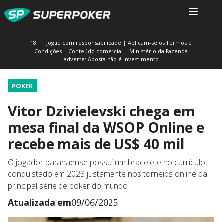
18+ | Jogue com responsabilidade | Aplicam-se os Termos e
Condições | Conteúdo comercial | Ministério da Fazenda
adverte: Aposta não é investimento
POKER
Vitor Dzivielevski chega em
mesa final da WSOP Online e
recebe mais de US$ 40 mil
O jogador paranaense possui um bracelete no currículo,
conquistado em 2023 justamente nos torneios online da
principal série de poker do mundo
Atualizada em
09/06/2025