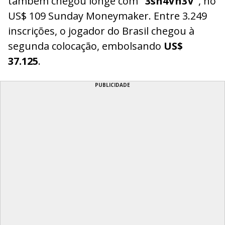
também chegou longe com
“3sn4Vn3V”
, no
US$ 109 Sunday Moneymaker. Entre 3.249
inscrições, o jogador do Brasil chegou à
segunda colocação, embolsando
US$
37.125
.
PUBLICIDADE