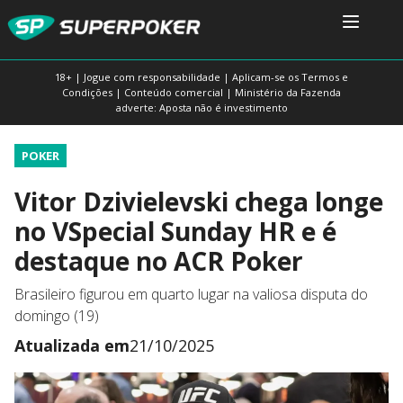
18+ | Jogue com responsabilidade | Aplicam-se os Termos e
Condições | Conteúdo comercial | Ministério da Fazenda
adverte: Aposta não é investimento
POKER
Vitor Dzivielevski chega longe
no VSpecial Sunday HR e é
destaque no ACR Poker
Brasileiro figurou em quarto lugar na valiosa disputa do
domingo (19)
Atualizada em
21/10/2025