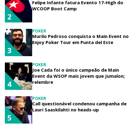
Felipe Infante fatura Evento 17-High do
WCOOP Boot Camp
2
POKER
Murilo Pedroso conquista o Main Event no
Enjoy Poker Tour em Punta del Este
3
POKER
Joe Cada foi o único campeão de Main
Event da WSOP mais jovem que Jumalon;
relembre
4
POKER
Call questionável condenou campanha de
Lauri Saaskilahti no heads-up
5