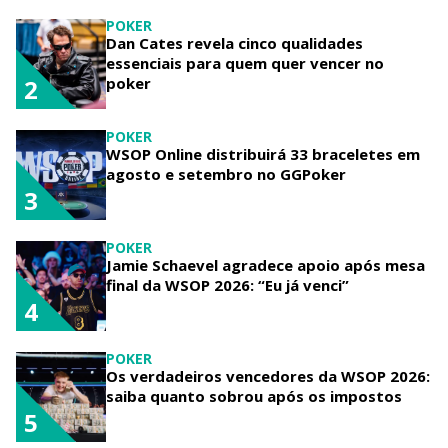
POKER
Dan Cates revela cinco qualidades
essenciais para quem quer vencer no
poker
2
POKER
WSOP Online distribuirá 33 braceletes em
agosto e setembro no GGPoker
3
POKER
Jamie Schaevel agradece apoio após mesa
final da WSOP 2026: “Eu já venci”
4
POKER
Os verdadeiros vencedores da WSOP 2026:
saiba quanto sobrou após os impostos
5