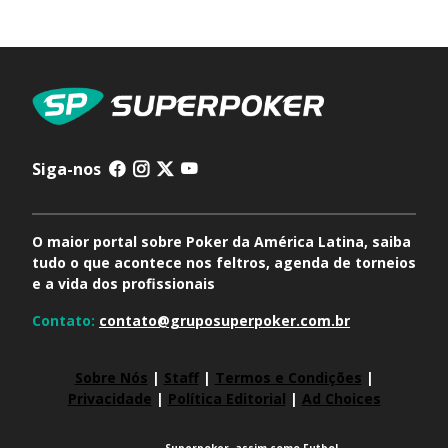
Siga-nos
O maior portal sobre Poker da América Latina, saiba
tudo o que acontece nos feltros, agenda de torneios
e a vida dos profissionais
Contato:
contato@gruposuperpoker.com.br
Sobre Nós
|
Staff
|
Termos e Condições
|
Privacidade
|
Política Editorial
|
Ad Choices
Superpoker, assim como Futbol