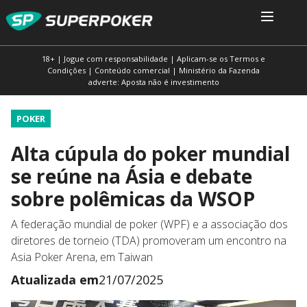
18+ | Jogue com responsabilidade | Aplicam-se os Termos e
Condições | Conteúdo comercial | Ministério da Fazenda
adverte: Aposta não é investimento
POKER
Alta cúpula do poker mundial
se reúne na Ásia e debate
sobre polêmicas da WSOP
A federação mundial de poker (WPF) e a associação dos
diretores de torneio (TDA) promoveram um encontro na
Asia Poker Arena, em Taiwan
Atualizada em
21/07/2025