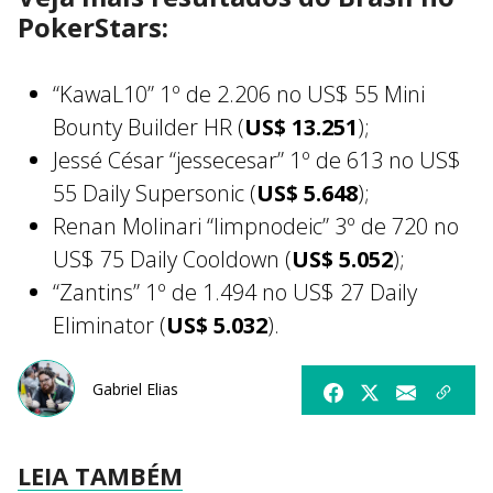
PokerStars:
“KawaL10” 1º de 2.206 no US$ 55 Mini
Bounty Builder HR (
US$ 13.251
);
Jessé César “jessecesar” 1º de 613 no US$
55 Daily Supersonic (
US$ 5.648
);
Renan Molinari “limpnodeic” 3º de 720 no
US$ 75 Daily Cooldown (
US$ 5.052
);
“Zantins” 1º de 1.494 no US$ 27 Daily
Eliminator (
US$ 5.032
).
Gabriel Elias
LEIA TAMBÉM