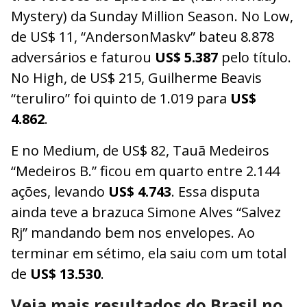
Mystery) da Sunday Million Season. No Low,
de US$ 11, “AndersonMaskv” bateu 8.878
adversários e faturou
US$ 5.387
pelo título.
No High, de US$ 215, Guilherme Beavis
“teruliro” foi quinto de 1.019 para
US$
4.862
.
E no Medium, de US$ 82, Tauã Medeiros
“Medeiros B.” ficou em quarto entre 2.144
ações, levando
US$ 4.743
. Essa disputa
ainda teve a brazuca Simone Alves “Salvez
Rj” mandando bem nos envelopes. Ao
terminar em sétimo, ela saiu com um total
de
US$ 13.530
.
Veja mais resultados do Brasil no