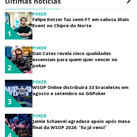
Últimas notícias
POKER
Felipe Ketzer faz semi-FT em valioso Main
Event no Chipre do Norte
1
POKER
Dan Cates revela cinco qualidades
essenciais para quem quer vencer no
poker
2
POKER
WSOP Online distribuirá 33 braceletes em
agosto e setembro no GGPoker
3
POKER
Jamie Schaevel agradece apoio após mesa
final da WSOP 2026: “Eu já venci”
4