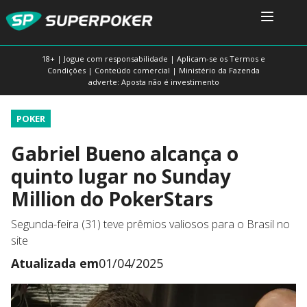
18+ | Jogue com responsabilidade | Aplicam-se os Termos e
Condições | Conteúdo comercial | Ministério da Fazenda
adverte: Aposta não é investimento
POKER
Gabriel Bueno alcança o
quinto lugar no Sunday
Million do PokerStars
Segunda-feira (31) teve prêmios valiosos para o Brasil no
site
Atualizada em
01/04/2025