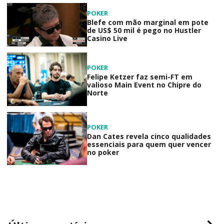
POKER
Blefe com mão marginal em pote
de US$ 50 mil é pego no Hustler
Casino Live
POKER
Felipe Ketzer faz semi-FT em
valioso Main Event no Chipre do
Norte
POKER
Dan Cates revela cinco qualidades
essenciais para quem quer vencer
no poker