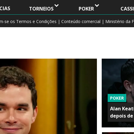
CIAS
TORNEIOS
POKER
CASS
am-se os Termos e Condições | Conteúdo comercial | Ministério da F
POKER
Alan Keat
depois de