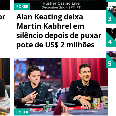
POKER
or
Alan Keating deixa
3
Martin Kabhrel em
silêncio depois de puxar
4
pote de US$ 2 milhões
5
POKER