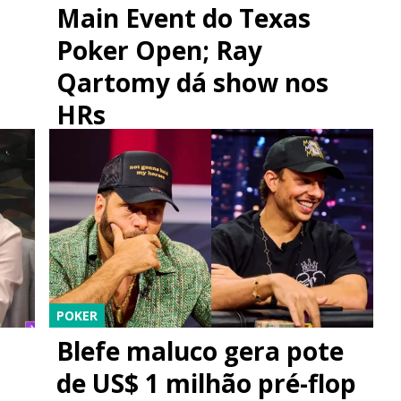
Main Event do Texas
Poker Open; Ray
Qartomy dá show nos
HRs
POKER
Blefe maluco gera pote
de US$ 1 milhão pré-flop