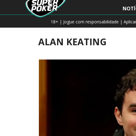
NOTÍ
18+ | Jogue com responsabilidade | Aplic
ALAN KEATING