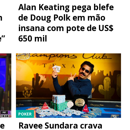
Alan Keating pega blefe
m
de Doug Polk em mão
insana com pote de US$
e”
650 mil
POKER
de
Ravee Sundara crava