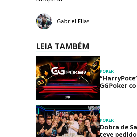
Gabriel Elias
LEIA TAMBÉM
POKER
“HarryPote”
GGPoker com
POKER
Dobra de Sa
teve pedido