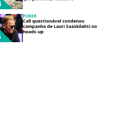
4
POKER
Call questionável condenou
campanha de Lauri Saaskilahti no
heads-up
5