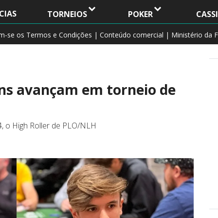
CIAS
TORNEIOS
POKER
CASS
am-se os Termos e Condições | Conteúdo comercial | Ministério da F
ins avançam em torneio de
4, o High Roller de PLO/NLH