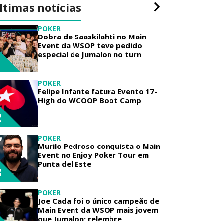
ltimas notícias
POKER
Dobra de Saaskilahti no Main
Event da WSOP teve pedido
especial de Jumalon no turn
1
POKER
Felipe Infante fatura Evento 17-
High do WCOOP Boot Camp
2
POKER
Murilo Pedroso conquista o Main
Event no Enjoy Poker Tour em
Punta del Este
3
POKER
Joe Cada foi o único campeão de
Main Event da WSOP mais jovem
que Jumalon; relembre