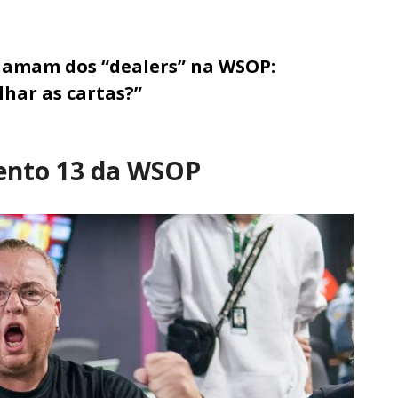
lamam dos “dealers” na WSOP:
har as cartas?”
vento 13 da WSOP