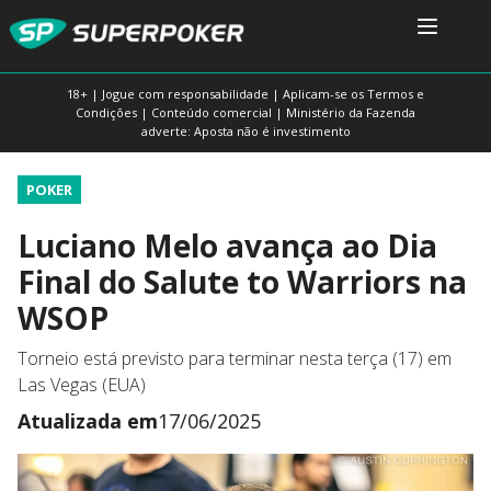
18+ | Jogue com responsabilidade | Aplicam-se os Termos e
Condições | Conteúdo comercial | Ministério da Fazenda
adverte: Aposta não é investimento
POKER
Luciano Melo avança ao Dia
Final do Salute to Warriors na
WSOP
Torneio está previsto para terminar nesta terça (17) em
Las Vegas (EUA)
Atualizada em
17/06/2025