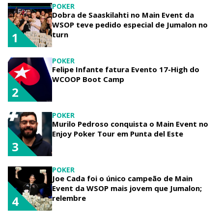
POKER
Dobra de Saaskilahti no Main Event da
WSOP teve pedido especial de Jumalon no
turn
1
POKER
Felipe Infante fatura Evento 17-High do
WCOOP Boot Camp
2
POKER
Murilo Pedroso conquista o Main Event no
Enjoy Poker Tour em Punta del Este
3
POKER
Joe Cada foi o único campeão de Main
Event da WSOP mais jovem que Jumalon;
relembre
4