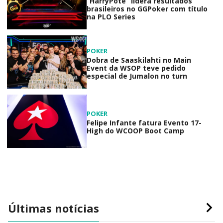
“HarryPote” lidera resultados
brasileiros no GGPoker com título
na PLO Series
POKER
Dobra de Saaskilahti no Main
Event da WSOP teve pedido
especial de Jumalon no turn
POKER
Felipe Infante fatura Evento 17-
High do WCOOP Boot Camp
Últimas notícias