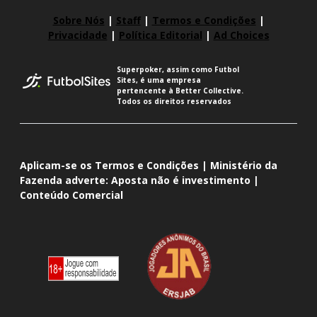
Sobre Nós
|
Staff
|
Termos e Condições
|
Privacidade
|
Política Editorial
|
Ad Choices
Superpoker, assim como Futbol
Sites, é uma empresa
pertencente à Better Collective.
Todos os direitos reservados
Aplicam-se os Termos e Condições | Ministério da
Fazenda adverte: Aposta não é investimento |
Conteúdo Comercial