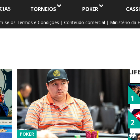
CIAS
TORNEIOS
POKER
CASS
am-se os Termos e Condições | Conteúdo comercial | Ministério da F
LIF
1
2
POKER