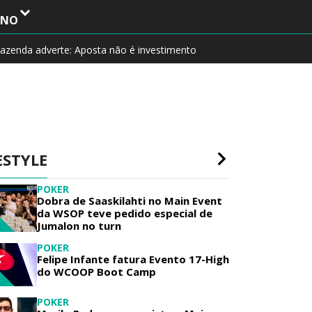
INO
azenda adverte: Aposta não é investimento
ESTYLE
POKER
Dobra de Saaskilahti no Main Event
da WSOP teve pedido especial de
Jumalon no turn
POKER
Felipe Infante fatura Evento 17-High
do WCOOP Boot Camp
POKER