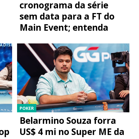
cronograma da série
sem data para a FT do
Main Event; entenda
POKER
Belarmino Souza forra
Top
US$ 4 mi no Super ME da