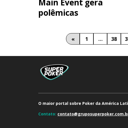
Main Event gera
polêmicas
«
1
…
38
3
O maior portal sobre Poker da América Lati
Contato:
contato@gruposuperpoker.com.b