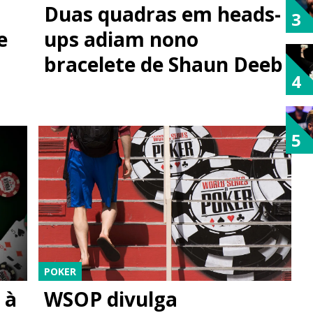
Duas quadras em heads-
3
e
ups adiam nono
bracelete de Shaun Deeb
4
5
POKER
 à
WSOP divulga