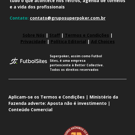
tudo o que acontece nos feltros, agenda de torneios
e a vida dos profissionais
Contato:
contato@gruposuperpoker.com.br
Sobre Nós
|
Staff
|
Termos e Condições
|
Privacidade
|
Política Editorial
|
Ad Choices
Superpoker, assim como Futbol
Sites, é uma empresa
pertencente à Better Collective.
Todos os direitos reservados
Aplicam-se os Termos e Condições | Ministério da
Fazenda adverte: Aposta não é investimento |
Conteúdo Comercial