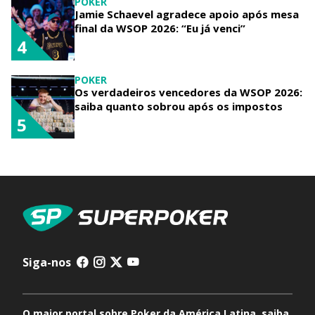
POKER
Jamie Schaevel agradece apoio após mesa
final da WSOP 2026: “Eu já venci”
4
POKER
Os verdadeiros vencedores da WSOP 2026:
saiba quanto sobrou após os impostos
5
Siga-nos
O maior portal sobre Poker da América Latina, saiba