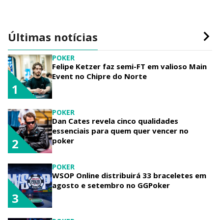
Últimas notícias
POKER
Felipe Ketzer faz semi-FT em valioso Main
Event no Chipre do Norte
1
POKER
Dan Cates revela cinco qualidades
essenciais para quem quer vencer no
poker
2
POKER
WSOP Online distribuirá 33 braceletes em
agosto e setembro no GGPoker
3