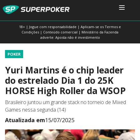
18+ | Jogue com responsabilidade | Aplicam-se os Termos e
Condições | Conteúdo comercial | Ministério da Fazenda
adverte: Aposta não é investimento
POKER
Yuri Martins é o chip leader
do estrelado Dia 1 do 25K
HORSE High Roller da WSOP
Brasileiro juntou um grande stack no torneio de Mixed
Games nessa segunda (14)
Atualizada em
15/07/2025