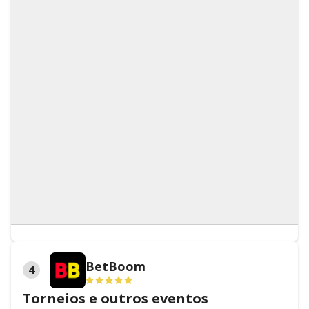
BetBoom
4
Torneios e outros eventos