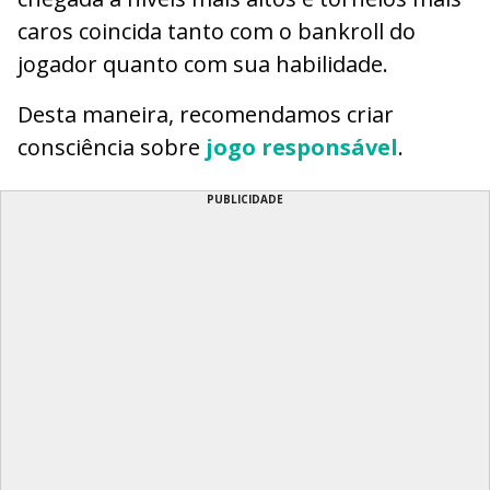
caros coincida tanto com o bankroll do
jogador quanto com sua habilidade.
Desta maneira, recomendamos criar
consciência sobre
jogo responsável
.
PUBLICIDADE