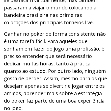
se destacam virtualmente, mas também
passaram a viajar o mundo colocando a
bandeira brasileira nas primeiras
colocações dos principais torneios live.
Ganhar no poker de forma consistente não
é uma tarefa fácil. Para aqueles que
sonham em fazer do jogo uma profissão, é
preciso entender que será necessário
dedicar muitas horas, tanto à prática
quanto ao estudo. Por outro lado, ninguém
gosta de perder. Assim, mesmo para os que
desejam apenas se divertir e jogar entre os
amigos, aprender mais sobre a estratégia
do poker faz parte de uma boa experiência
no jogo.