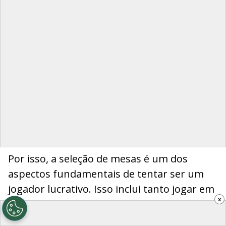
Por isso, a seleção de mesas é um dos
aspectos fundamentais de tentar ser um
jogador lucrativo. Isso inclui tanto jogar em
x
limites e valores nos quais as pessoas não
são melhores que você quanto buscar as