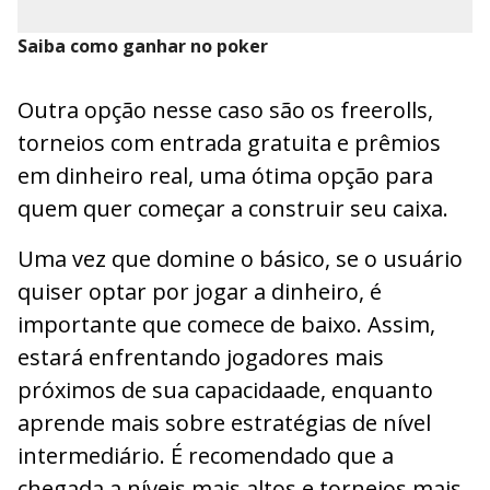
Saiba como ganhar no poker
Outra opção nesse caso são os freerolls,
torneios com entrada gratuita e prêmios
em dinheiro real, uma ótima opção para
quem quer começar a construir seu caixa.
Uma vez que domine o básico, se o usuário
quiser optar por jogar a dinheiro, é
importante que comece de baixo. Assim,
estará enfrentando jogadores mais
próximos de sua capacidaade, enquanto
aprende mais sobre estratégias de nível
intermediário. É recomendado que a
chegada a níveis mais altos e torneios mais