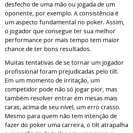
desfecho de uma mão ou jogada de um
oponente, por exemplo. A consistência é
um aspecto fundamental no poker. Assim,
o jogador que consegue ter sua melhor
performance por mais tempo tem maior
chance de ter bons resultados.
Muitas tentativas de se tornar um jogador
profissional foram prejudicadas pelo tilt.
Em um momento de irritação, um
competidor pode não só jogar pior, mas
também resolver entrar em mesas mais
caras, acima de seu nível, um erro crasso.
Mesmo para quem não tem intenção de
fazer do poker uma carreira, o tilt atrapalha