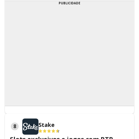
PUBLICIDADE
Stake
8