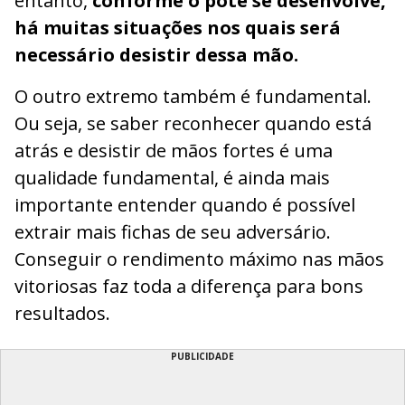
entanto,
conforme o pote se desenvolve,
há muitas situações nos quais será
necessário desistir dessa mão.
O outro extremo também é fundamental.
Ou seja, se saber reconhecer quando está
atrás e desistir de mãos fortes é uma
qualidade fundamental, é ainda mais
importante entender quando é possível
extrair mais fichas de seu adversário.
Conseguir o rendimento máximo nas mãos
vitoriosas faz toda a diferença para bons
resultados.
PUBLICIDADE