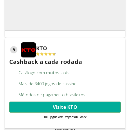
KTO
5
Cashback a cada rodada
Catálogo com muitos slots
Mais de 3400 jogos de cassino
Métodos de pagamento brasileiros
Visite KTO
18+ Jogue com responsabilidade