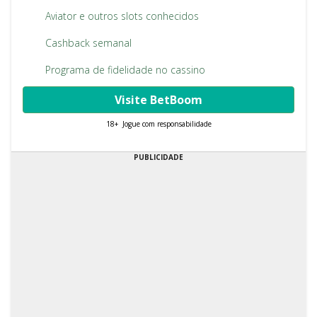
Aviator e outros slots conhecidos
Cashback semanal
Programa de fidelidade no cassino
Visite BetBoom
18+ Jogue com responsabilidade
PUBLICIDADE