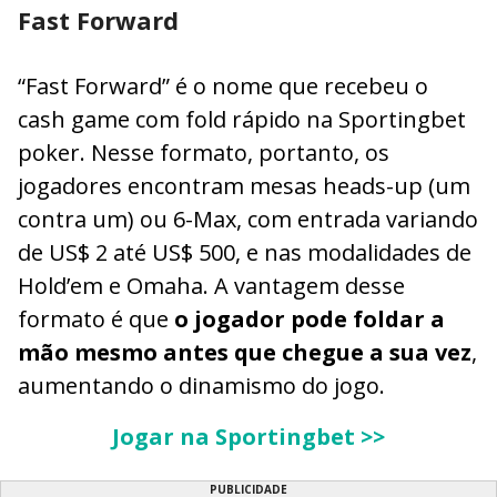
Fast Forward
“Fast Forward” é o nome que recebeu o
cash game com fold rápido na Sportingbet
poker. Nesse formato, portanto, os
jogadores encontram mesas heads-up (um
contra um) ou 6-Max, com entrada variando
de US$ 2 até US$ 500, e nas modalidades de
Hold’em e Omaha. A vantagem desse
formato é que
o jogador pode foldar a
mão mesmo antes que chegue a sua vez
,
aumentando o dinamismo do jogo.
Jogar na Sportingbet >>
PUBLICIDADE