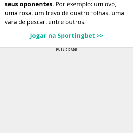
seus oponentes
. Por exemplo: um ovo,
uma rosa, um trevo de quatro folhas, uma
vara de pescar, entre outros.
Jogar na Sportingbet >>
PUBLICIDADE