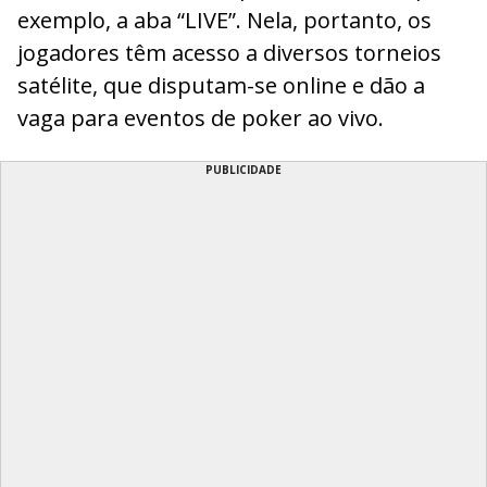
exemplo, a aba “LIVE”. Nela, portanto, os
jogadores têm acesso a diversos torneios
satélite, que disputam-se online e dão a
vaga para eventos de poker ao vivo.
PUBLICIDADE