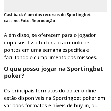
Cashback é um dos recursos do Sportingbet
cassino. Foto: Reprodução
Além disso, se oferecem para o jogador
impulsos. Isso turbina o acúmulo de
pontos em uma semana específica e
facilitando o cumprimento das missões.
O que posso jogar na Sportingbet
poker?
Os principais formatos do poker online
estão disponíveis na Sportingbet poker em
variados formatos e níveis de buy-in, ou