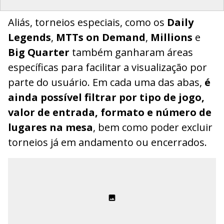
Aliás, torneios especiais, como os
Daily
Legends
,
MTTs on Demand
,
Millions
e
Big Quarter
também ganharam áreas
específicas para facilitar a visualização por
parte do usuário. Em cada uma das abas,
é
ainda possível filtrar por tipo de jogo,
valor de entrada, formato e número de
lugares na mesa
, bem como poder excluir
torneios já em andamento ou encerrados.