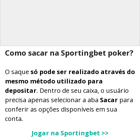
Como sacar na Sportingbet poker?
O saque
só pode ser realizado através do
mesmo método utilizado para
depositar
. Dentro de seu caixa, o usuário
precisa apenas selecionar a aba
Sacar
para
conferir as opções disponíveis em sua
conta.
Jogar na Sportingbet >>