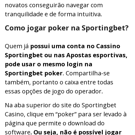
novatos conseguirão navegar com
tranquilidade e de forma intuitiva.
Como jogar poker na Sportingbet?
Quem já
possui uma conta no Cassino
Sportingbet ou nas Apostas esportivas,
pode usar o mesmo login na
Sportingbet poker
. Compartilha-se
também, portanto o caixa entre todas
essas opções de jogo do operador.
Na aba superior do site do Sportingbet
Casino, clique em “poker” para ser levado à
página que permite o download do
software
. Ou seja, não é possível jogar