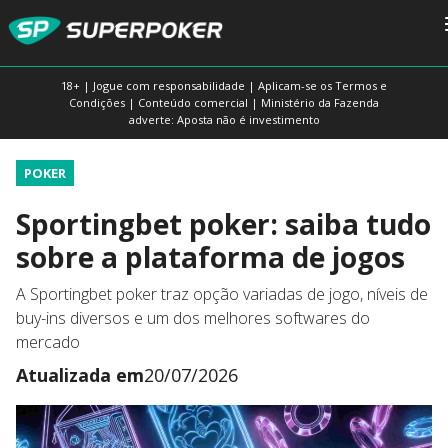
18+ | Jogue com responsabilidade | Aplicam-se os Termos e
Condições | Conteúdo comercial | Ministério da Fazenda
adverte: Aposta não é investimento
POKER
Sportingbet poker: saiba tudo
sobre a plataforma de jogos
A Sportingbet poker traz opção variadas de jogo, níveis de
buy-ins diversos e um dos melhores softwares do
mercado
Atualizada em
20/07/2026