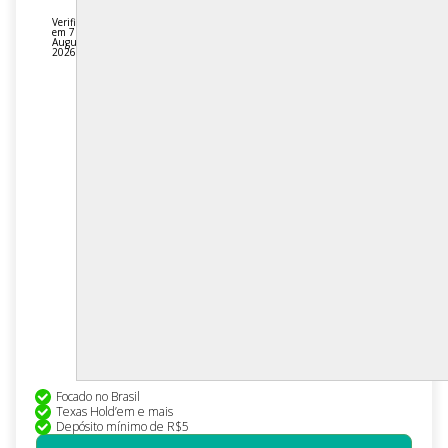
Verificado
Válido
em 7 de
no
August,
Brasil
2026
Focado no Brasil
Texas Hold’em e mais
Depósito mínimo de R$5