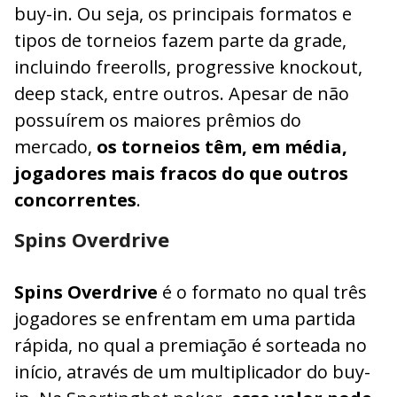
buy-in. Ou seja, os principais formatos e
tipos de torneios fazem parte da grade,
incluindo freerolls, progressive knockout,
deep stack, entre outros. Apesar de não
possuírem os maiores prêmios do
mercado,
os torneios têm, em média,
jogadores mais fracos do que outros
concorrentes
.
Spins Overdrive
Spins Overdrive
é o formato no qual três
jogadores se enfrentam em uma partida
rápida, no qual a premiação é sorteada no
início, através de um multiplicador do buy-