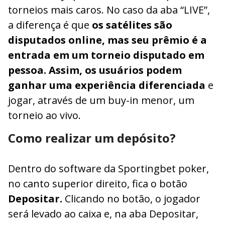
torneios mais caros. No caso da aba “LIVE”,
a diferença é que
os satélites são
disputados online, mas seu prêmio é a
entrada em um torneio disputado em
pessoa. Assim, os usuários podem
ganhar uma experiência diferenciada
e
jogar, através de um buy-in menor, um
torneio ao vivo.
Como realizar um depósito?
Dentro do software da Sportingbet poker,
no canto superior direito, fica o botão
Depositar.
Clicando no botão, o jogador
será levado ao caixa e, na aba Depositar,