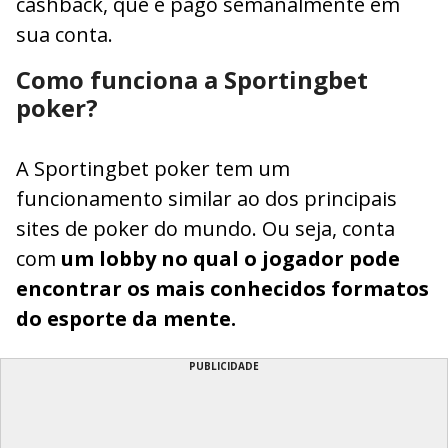
cashback, que é pago semanalmente em
sua conta.
Como funciona a Sportingbet
poker?
A Sportingbet poker tem um
funcionamento similar ao dos principais
sites de poker do mundo. Ou seja, conta
com
um lobby no qual o jogador pode
encontrar os mais conhecidos formatos
do esporte da mente.
PUBLICIDADE