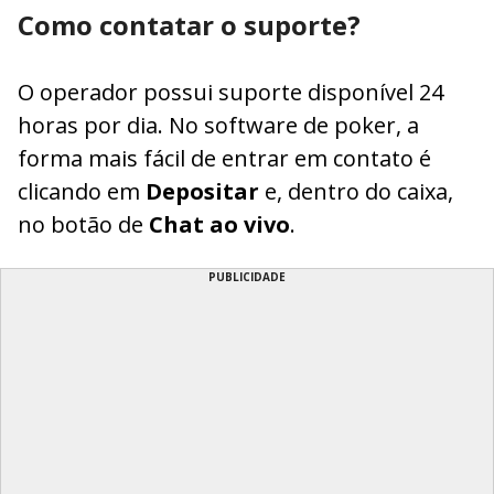
Como contatar o suporte?
O operador possui suporte disponível 24
horas por dia. No software de poker, a
forma mais fácil de entrar em contato é
clicando em
Depositar
e, dentro do caixa,
no botão de
Chat ao vivo
.
PUBLICIDADE