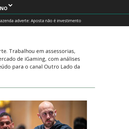
INO
azenda adverte: Aposta não é investimento
rte. Trabalhou em assessorias,
mercado de iGaming, com análises
eúdo para o canal Outro Lado da