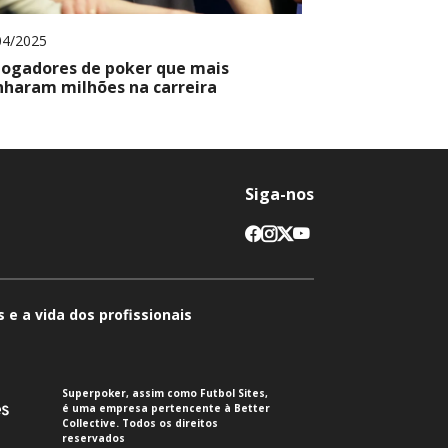
04/2025
jogadores de poker que mais
haram milhões na carreira
Siga-nos
 e a vida dos profissionais
Superpoker, assim como Futbol Sites,
é uma empresa pertencente à Better
Collective. Todos os direitos
reservados