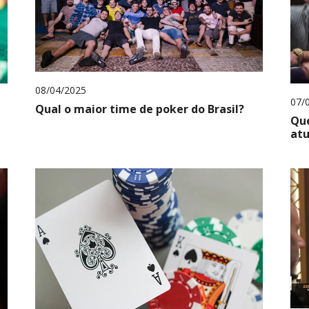
08/04/2025
07/
Qual o maior time de poker do Brasil?
Que
atu