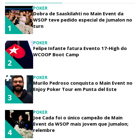
POKER
Dobra de Saaskilahti no Main Event da
WSOP teve pedido especial de Jumalon no
turn
1
POKER
Felipe Infante fatura Evento 17-High do
WCOOP Boot Camp
2
POKER
Murilo Pedroso conquista o Main Event no
Enjoy Poker Tour em Punta del Este
3
POKER
Joe Cada foi o único campeão de Main
Event da WSOP mais jovem que Jumalon;
relembre
4