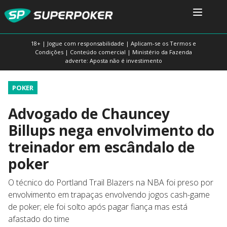
18+ | Jogue com responsabilidade | Aplicam-se os Termos e
Condições | Conteúdo comercial | Ministério da Fazenda
adverte: Aposta não é investimento
POKER
Advogado de Chauncey
Billups nega envolvimento do
treinador em escândalo de
poker
O técnico do Portland Trail Blazers na NBA foi preso por
envolvimento em trapaças envolvendo jogos cash-game
de poker; ele foi solto após pagar fiança mas está
afastado do time