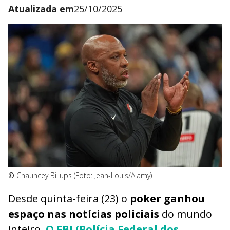
Atualizada em
25/10/2025
©
Chauncey Billups (Foto: Jean-Louis/Alamy)
Desde quinta-feira (23) o
poker ganhou
espaço nas notícias policiais
do mundo
inteiro.
O FBI (Polícia Federal dos