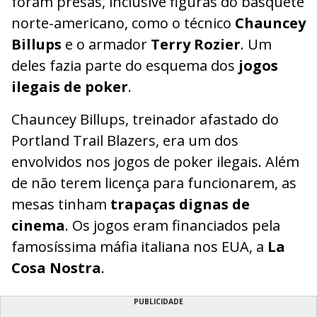
foram presas, inclusive figuras do basquete
norte-americano, como o técnico
Chauncey
Billups
e o armador
Terry Rozier
. Um
deles fazia parte do esquema dos
jogos
ilegais de poker
.
Chauncey Billups, treinador afastado do
Portland Trail Blazers, era um dos
envolvidos nos jogos de poker ilegais. Além
de não terem licença para funcionarem, as
mesas tinham
trapaças dignas de
cinema
. Os jogos eram financiados pela
famosíssima máfia italiana nos EUA, a
La
Cosa Nostra
.
PUBLICIDADE