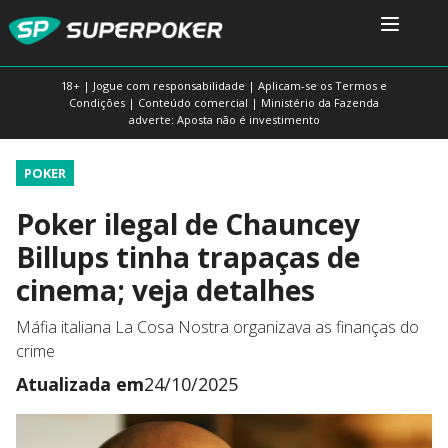
18+ | Jogue com responsabilidade | Aplicam-se os Termos e
Condições | Conteúdo comercial | Ministério da Fazenda
adverte: Aposta não é investimento
POKER
Poker ilegal de Chauncey
Billups tinha trapaças de
cinema; veja detalhes
Máfia italiana La Cosa Nostra organizava as finanças do
crime
Atualizada em
24/10/2025