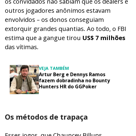
os convidados não sabiam que os dealers e
outros jogadores anônimos estavam
envolvidos – os donos conseguiam
extorquir grandes quantias. Ao todo, o FBI
estima que a gangue tirou
US$ 7 milhões
das vítimas.
VEJA TAMBÉM
Artur Berg e Dennys Ramos
fazem dobradinha no Bounty
Hunters HR do GGPoker
Os métodos de trapaça
Esses jogos, que Chauncey Billups