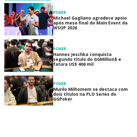
POKER
Michael Gagliano agradece apoio
após mesa final do Main Event da
WSOP 2026
POKER
Hannes Jeschka conquista
segundo título do GGMillion$ e
fatura US$ 406 mil
POKER
Murilo Milhomem se destaca com
dois títulos na PLO Series do
GGPoker