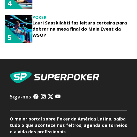
4
POKER
Lauri Saaskilahti faz leitura certeira para
dobrar na mesa final do Main Event da
WSOP
5
Siga-nos
O maior portal sobre Poker da América Latina, saiba
tudo o que acontece nos feltros, agenda de torneios
e a vida dos profissionais