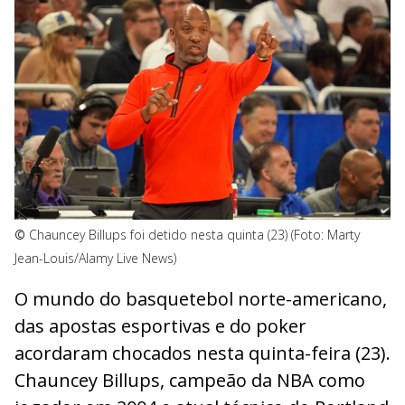
©
Chauncey Billups foi detido nesta quinta (23) (Foto: Marty
Jean-Louis/Alamy Live News)
O mundo do basquetebol norte-americano,
das apostas esportivas e do poker
acordaram chocados nesta quinta-feira (23).
Chauncey Billups, campeão da NBA como