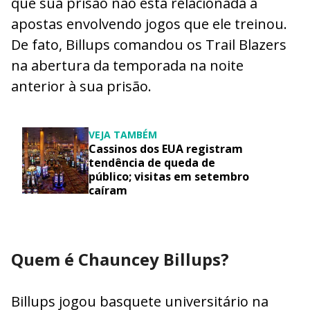
que sua prisão não está relacionada a
apostas envolvendo jogos que ele treinou.
De fato, Billups comandou os Trail Blazers
na abertura da temporada na noite
anterior à sua prisão.
VEJA TAMBÉM
Cassinos dos EUA registram
tendência de queda de
público; visitas em setembro
caíram
Quem é Chauncey Billups?
Billups jogou basquete universitário na