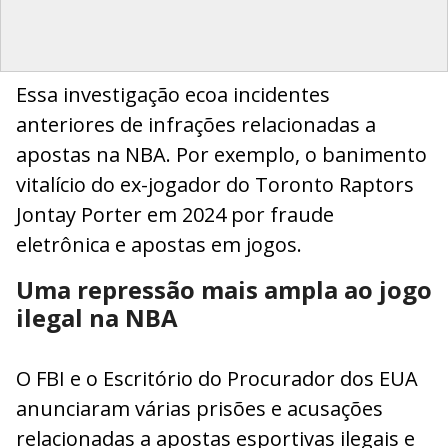
Essa investigação ecoa incidentes
anteriores de infrações relacionadas a
apostas na NBA. Por exemplo, o banimento
vitalício do ex-jogador do Toronto Raptors
Jontay Porter em 2024 por fraude
eletrônica e apostas em jogos.
Uma repressão mais ampla ao jogo
ilegal na NBA
O FBI e o Escritório do Procurador dos EUA
anunciaram várias prisões e acusações
relacionadas a apostas esportivas ilegais e