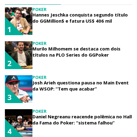
POKER
Hannes Jeschka conquista segundo título
do GGMillion$ e fatura US$ 406 mil
1
POKER
Murilo Milhomem se destaca com dois
títulos na PLO Series do GGPoker
2
POKER
Josh Arieh questiona pausa no Main Event
da WSOP: “Tem que acabar”
3
POKER
Daniel Negreanu reacende polêmica no Hall
da Fama do Poker: “sistema falhou”
4