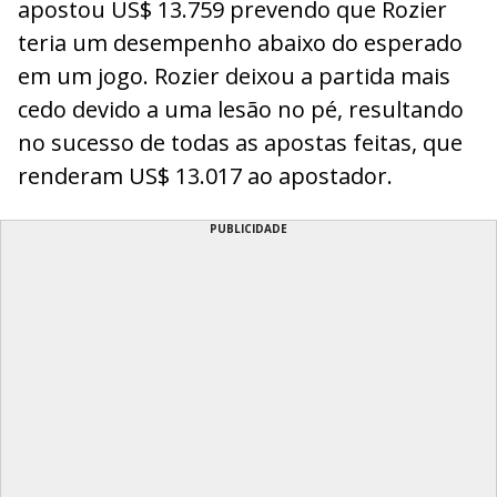
apostou US$ 13.759 prevendo que Rozier
teria um desempenho abaixo do esperado
em um jogo. Rozier deixou a partida mais
cedo devido a uma lesão no pé, resultando
no sucesso de todas as apostas feitas, que
renderam US$ 13.017 ao apostador.
PUBLICIDADE