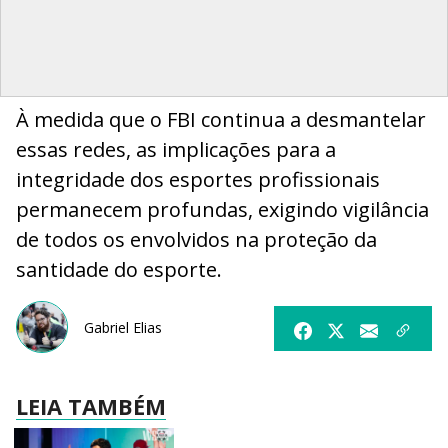
À medida que o FBI continua a desmantelar
essas redes, as implicações para a
integridade dos esportes profissionais
permanecem profundas, exigindo vigilância
de todos os envolvidos na proteção da
santidade do esporte.
Gabriel Elias
LEIA TAMBÉM