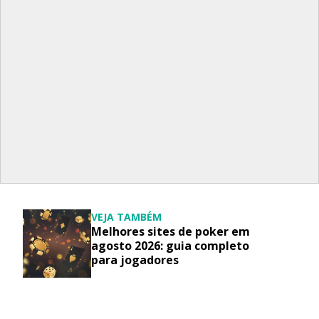
VEJA TAMBÉM
Melhores sites de poker em
agosto 2026: guia completo
para jogadores