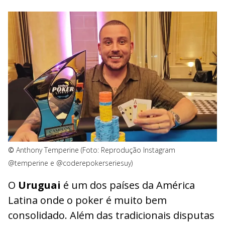
©
Anthony Temperine (Foto: Reprodução Instagram
@temperine e @coderepokerseriesuy)
O
Uruguai
é um dos países da América
Latina onde o poker é muito bem
consolidado. Além das tradicionais disputas