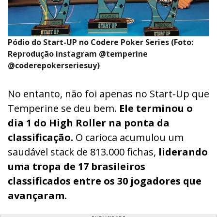
Pódio do Start-UP no Codere Poker Series (Foto:
Reprodução instagram @temperine
@coderepokerseriesuy)
No entanto, não foi apenas no Start-Up que
Temperine se deu bem.
Ele terminou o
dia 1 do High Roller na ponta da
classificação.
O carioca acumulou um
saudável stack de 813.000 fichas,
liderando
uma tropa de 17 brasileiros
classificados entre os 30 jogadores que
avançaram.