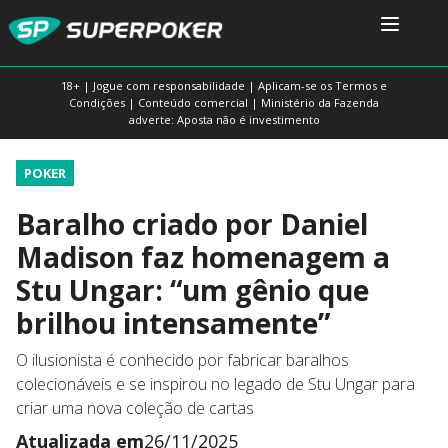
18+ | Jogue com responsabilidade | Aplicam-se os Termos e
Condições | Conteúdo comercial | Ministério da Fazenda
adverte: Aposta não é investimento
POKER
Baralho criado por Daniel
Madison faz homenagem a
Stu Ungar: “um gênio que
brilhou intensamente”
O ilusionista é conhecido por fabricar baralhos
colecionáveis e se inspirou no legado de Stu Ungar para
criar uma nova coleção de cartas
Atualizada em
26/11/2025