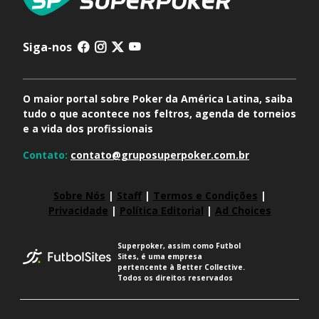
Siga-nos
O maior portal sobre Poker da América Latina, saiba
tudo o que acontece nos feltros, agenda de torneios
e a vida dos profissionais
Contato:
contato@gruposuperpoker.com.br
Sobre Nós
|
Staff
|
Termos e Condições
|
Privacidade
|
Política Editorial
|
Ad Choices
Superpoker, assim como Futbol
Sites, é uma empresa
pertencente à Better Collective.
Todos os direitos reservados