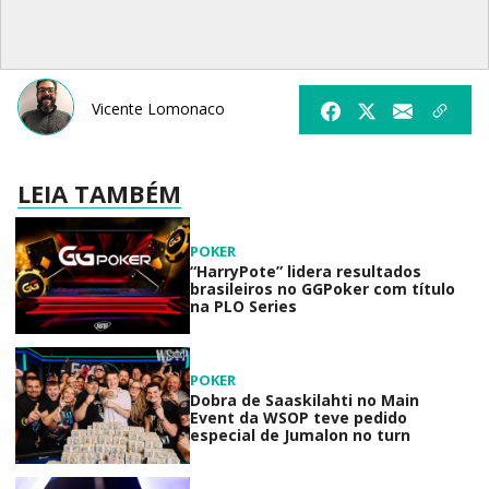
Vicente Lomonaco
LEIA TAMBÉM
POKER
“HarryPote” lidera resultados
brasileiros no GGPoker com título
na PLO Series
POKER
Dobra de Saaskilahti no Main
Event da WSOP teve pedido
especial de Jumalon no turn