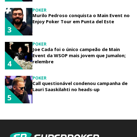
POKER
Murilo Pedroso conquista o Main Event no
Enjoy Poker Tour em Punta del Este
3
POKER
Joe Cada foi o único campeão de Main
Event da WSOP mais jovem que Jumalon;
relembre
4
POKER
Call questionável condenou campanha de
Lauri Saaskilahti no heads-up
5