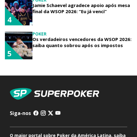
Jamie Schaevel agradece apoio após mesa
final da WSOP 2026: “Eu já venci”
4
POKER
Os verdadeiros vencedores da WSOP 2026:
saiba quanto sobrou após os impostos
5
Siga-nos
O maior portal sobre Poker da América Latina, saiba