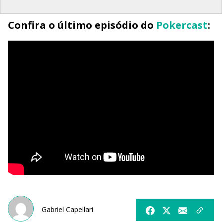
Confira o último episódio do
Pokercast
:
Gabriel Capellari