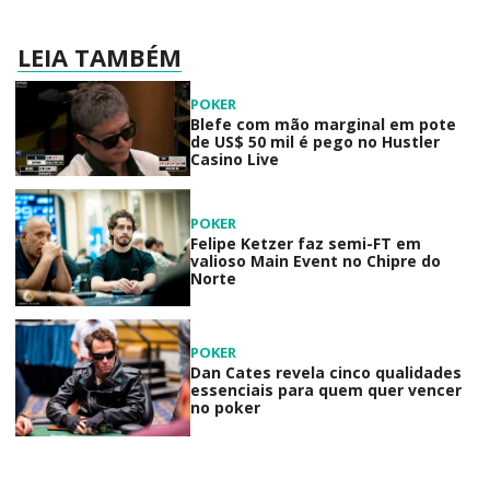
LEIA TAMBÉM
POKER
Blefe com mão marginal em pote
de US$ 50 mil é pego no Hustler
Casino Live
POKER
Felipe Ketzer faz semi-FT em
valioso Main Event no Chipre do
Norte
POKER
Dan Cates revela cinco qualidades
essenciais para quem quer vencer
no poker