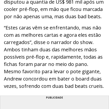
disputou a quantia de US$ 981 mil após um
cooler pré-flop, em mão que ficou marcada
por não apenas uma, mas duas bad beats.
“Estes caras vêm se enfrentando, mas não
com as melhores cartas e agora eles estão
carregados”, disse o narrador do show.
Ambos tinham duas das melhores mãos
possíveis pré-flop e, rapidamente, todas as
fichas foram parar no meio do pano.
Mesmo favorito para levar o pote gigante,
Andrew concordou em bater o board duas
vezes, sofrendo com duas bad beats crueis.
PUBLICIDADE