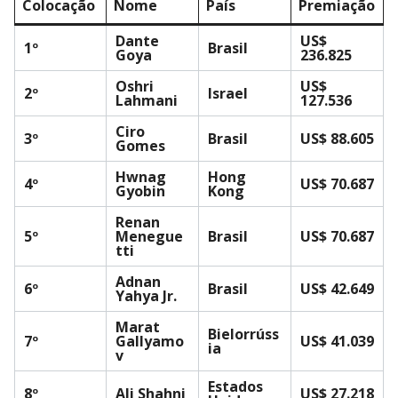
Colocação
Nome
País
Premiação
Dante
US$
1º
Brasil
Goya
236.825
Oshri
US$
2º
Israel
Lahmani
127.536
Ciro
3º
Brasil
US$ 88.605
Gomes
Hwnag
Hong
4º
US$ 70.687
Gyobin
Kong
Renan
5º
Menegue
Brasil
US$ 70.687
tti
Adnan
6º
Brasil
US$ 42.649
Yahya Jr.
Marat
Bielorrúss
7º
Gallyamo
US$ 41.039
ia
v
Estados
8º
Ali Shahni
US$ 27.218