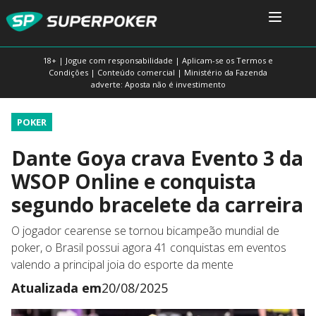
18+ | Jogue com responsabilidade | Aplicam-se os Termos e
Condições | Conteúdo comercial | Ministério da Fazenda
adverte: Aposta não é investimento
POKER
Dante Goya crava Evento 3 da
WSOP Online e conquista
segundo bracelete da carreira
O jogador cearense se tornou bicampeão mundial de
poker, o Brasil possui agora 41 conquistas em eventos
valendo a principal joia do esporte da mente
Atualizada em
20/08/2025