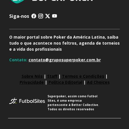
Siga-nos
O maior portal sobre Poker da América Latina, saiba
tudo o que acontece nos feltros, agenda de torneios
e a vida dos profissionais
Contato:
contato@gruposuperpoker.com.br
Sobre Nós
|
Staff
|
Termos e Condições
|
Privacidade
|
Política Editorial
|
Ad Choices
Superpoker, assim como Futbol
Sites, é uma empresa
pertencente à Better Collective.
Todos os direitos reservados