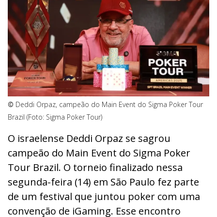
©
Deddi Orpaz, campeão do Main Event do Sigma Poker Tour
Brazil (Foto: Sigma Poker Tour)
O israelense Deddi Orpaz se sagrou
campeão do Main Event do Sigma Poker
Tour Brazil. O torneio finalizado nessa
segunda-feira (14) em São Paulo fez parte
de um festival que juntou poker com uma
convenção de iGaming. Esse encontro