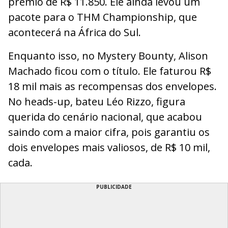
prêmio de R$ 11.850. Ele ainda levou um
pacote para o THM Championship, que
acontecerá na África do Sul.
Enquanto isso, no Mystery Bounty, Alison
Machado ficou com o título. Ele faturou R$
18 mil mais as recompensas dos envelopes.
No heads-up, bateu Léo Rizzo, figura
querida do cenário nacional, que acabou
saindo com a maior cifra, pois garantiu os
dois envelopes mais valiosos, de R$ 10 mil,
cada.
PUBLICIDADE