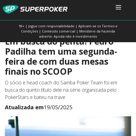
18+ | Jogue com responsabilidade | Aplicam-se os Termos e
Condições | Conteúdo comercial | Ministério da Fazenda
adverte: Aposta não é investimento
Em busca do penta! Pedro
Padilha tem uma segunda-
feira de com duas mesas
finais no SCOOP
O sócio e head coach do Samba Poker Team foi em
busca do quinto título dele na série organizada pelo
PokerStars e bateu na trave
Atualizada em
19/05/2025