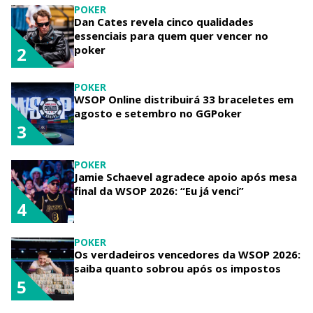
POKER
Dan Cates revela cinco qualidades
essenciais para quem quer vencer no
poker
2
POKER
WSOP Online distribuirá 33 braceletes em
agosto e setembro no GGPoker
3
POKER
Jamie Schaevel agradece apoio após mesa
final da WSOP 2026: “Eu já venci”
4
POKER
Os verdadeiros vencedores da WSOP 2026:
saiba quanto sobrou após os impostos
5