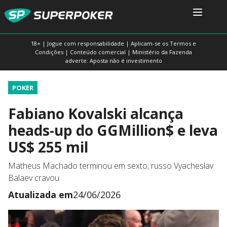
18+ | Jogue com responsabilidade | Aplicam-se os Termos e
Condições | Conteúdo comercial | Ministério da Fazenda
adverte: Aposta não é investimento
POKER
Fabiano Kovalski alcança
heads-up do GGMillion$ e leva
US$ 255 mil
Matheus Machado terminou em sexto; russo Vyacheslav
Balaev cravou
Atualizada em
24/06/2026