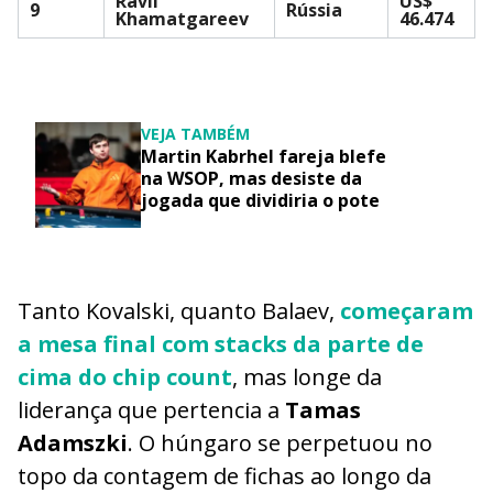
Ravil
US$
9
Rússia
Khamatgareev
46.474
VEJA TAMBÉM
Martin Kabrhel fareja blefe
na WSOP, mas desiste da
jogada que dividiria o pote
Tanto Kovalski, quanto Balaev,
começaram
a mesa final com stacks da parte de
cima do chip count
, mas longe da
liderança que pertencia a
Tamas
Adamszki
. O húngaro se perpetuou no
topo da contagem de fichas ao longo da