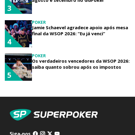
agosto e setembro no GGPoker
3
POKER
Jamie Schaevel agradece apoio após mesa
final da WSOP 2026: “Eu já venci”
4
POKER
Os verdadeiros vencedores da WSOP 2026:
saiba quanto sobrou após os impostos
5
Siga-nos