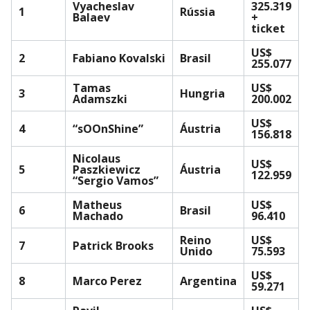
Vyacheslav
325.319
1
Rússia
Balaev
+
ticket
US$
2
Fabiano Kovalski
Brasil
255.077
Tamas
US$
3
Hungria
Adamszki
200.002
US$
4
“sOOnShine”
Áustria
156.818
Nicolaus
US$
5
Paszkiewicz
Áustria
122.959
“Sergio Vamos”
Matheus
US$
6
Brasil
Machado
96.410
Reino
US$
7
Patrick Brooks
Unido
75.593
US$
8
Marco Perez
Argentina
59.271