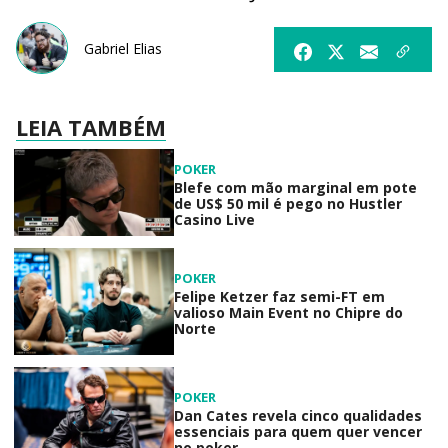
Gabriel Elias
LEIA TAMBÉM
POKER
Blefe com mão marginal em pote
de US$ 50 mil é pego no Hustler
Casino Live
POKER
Felipe Ketzer faz semi-FT em
valioso Main Event no Chipre do
Norte
POKER
Dan Cates revela cinco qualidades
essenciais para quem quer vencer
no poker